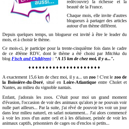
redécouvre) la richesse et la
beauté de la France
.
Chaque mois, elle invite d'autres
blogueurs à partager des articles
autour d'un thème différent.
Depuis quelques temps, un blogueur est invité à être le leader du
mois, et à choisir le thème.
Ce mois-ci, je participe pour la trente-cinquième fois dans le cadre
de ce 49ème RDV, dont le thème a été choisi par
Mitchka
du
blog
Fisch and Child(ren)
:
"A 15 km de chez moi, il y a...".
♦
♦
♦
♦
♦
♦
♦
♦
♦
♦
♦
♦
♦
♦
♦
♦
♦
♦
♦
♦
♦
A exactement 15,6 km de chez moi, il y a... un
zoo
! C'est le
zoo de
la Boissière-du-Doré
, sit
ué en
Loire-Atlantique
entre Cholet et
Nantes, au milieu du vignoble nantais.
Enfant, j'adorais les zoos.
C'était pour moi un grand moment
d'évasion, l'occasion de voir des animaux qu'alors je ne pouvais voir
nulle part ailleurs... Par la suite, j'ai
rêvé de pouvoir les voir un jour
dans leur milieu naturel, en safari notamment... J
'ai alors commencé
à voir les zoos d'un autre oeil et à les délaisser, peinée de voir les
animaux captifs, prisonniers de cages ou d'enclos si petits...