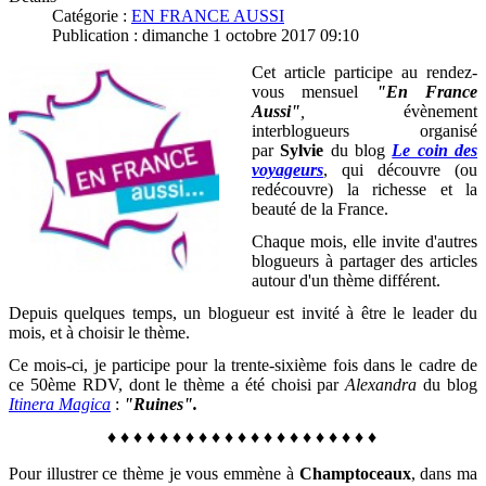
Catégorie :
EN FRANCE AUSSI
Publication : dimanche 1 octobre 2017 09:10
Cet article participe au rendez-
vous mensuel
"En France
Aussi"
,
évènement
interblogueurs organisé
par
Sylvie
du blog
Le coin des
voyageurs
, qui découvre (ou
redécouvre) la richesse et la
beauté de la France
.
Chaque mois, elle invite d'autres
blogueurs à partager des articles
autour d'un thème différent.
Depuis quelques temps, un blogueur est invité à être le leader du
mois, et à choisir le thème.
Ce mois-ci, je participe pour la trente-sixième fois dans le cadre de
ce 50ème RDV, dont le thème a été choisi par
Alexandra
du blog
Itinera Magica
:
"Ruines".
♦
♦
♦
♦
♦
♦
♦
♦
♦
♦
♦
♦
♦
♦
♦
♦
♦
♦
♦
♦
♦
Pour illustrer ce thème je vous emmène à
Champtoceaux
, dans ma