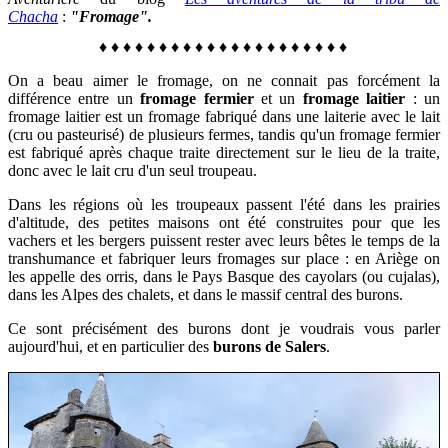
Chacha
:
"Fromage".
♦
♦
♦
♦
♦
♦
♦
♦
♦
♦
♦
♦
♦
♦
♦
♦
♦
♦
♦
♦
♦
On a beau aimer le fromage, on ne connait pas forcément la
différence entre un
fromage fermier
et un
fromage laitier
: u
n
fromage laitier est un fromage fabriqué dans une laiterie avec le lait
(cru ou pasteurisé) de plusieurs fermes, tandis qu'un
fromage fermier
est fabriqué après chaque traite directement sur le lieu de la traite,
donc avec le lait cru d'un seul troupeau.
Dans les régions où les troupeaux passent l'été dans les prairies
d'altitude, des petites maisons ont été construites pour que les
vachers et les bergers puissent rester avec leurs bêtes le temps de la
transhumance et fabriquer leurs fromages sur place : en Ariège on
les appelle des orris, dans le Pays Basque des cayolars (ou cujalas),
dans les Alpes des chalets, et d
a
ns le massif central des burons.
Ce sont précisément des burons dont je voudrais vous parler
aujourd'hui, et en particulier des
burons de Salers
.