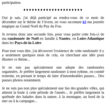
participation.
♦
♦
♦
♦
♦
♦
♦
♦
♦
♦
♦
♦
♦
♦
♦
♦
♦
♦
♦
♦
♦
Oui je sais, j'ai déjà participé au rendez-vous de ce mois de
décembre sur le thème de l'Avent, en vous racontant
ici
ma journée
magique au Grand Noël du Puy du Fou.
Je reviens donc une seconde fois, pour vous parler cette fois-ci de
ma
randonnée de Noël
en famille à
Nantes
, en
Loire-Atlantique
dans les
Pays-de-la-Loire
.
Pour tout vous dire, j'ai découvert l'existence de cette randonnée il y
a seulement quelques mois de cela, en cherchant une idée pour
illustrer ce thème...
Je ne suis pas spécialement une adepte des randonnées
organisées. Je préfère largement randonner à mon rythme, en comité
restreint, en prenant le temps de faire d'innombrables pauses... Des
pauses photos notamment.
Je ne suis pas non plus spécialement une
fan des grandes villes, qui
attirent la foule à cette période de l'année... Je préfère largement la
quiétude des balades dans la nature, à la montagne, au bord de la
mer ou à la campagne...