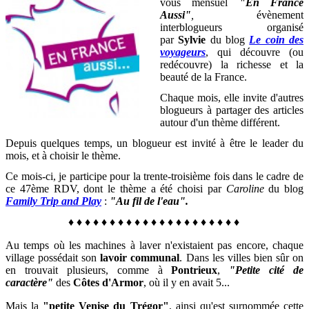
vous mensuel
"En France
Aussi"
,
évènement
interblogueurs organisé
par
Sylvie
du blog
Le coin des
voyageurs
, qui découvre (ou
redécouvre) la richesse et la
beauté de la France
.
Chaque mois, elle invite d'autres
blogueurs à partager des articles
autour d'un thème différent.
Depuis quelques temps, un blogueur est invité à être le leader du
mois, et à choisir le thème.
Ce mois-ci, je participe pour la trente-troisième fois dans le cadre de
ce 47ème RDV, dont le thème a été choisi par
Caroline
du blog
Family Trip and Play
:
"Au fil de l'eau".
♦
♦
♦
♦
♦
♦
♦
♦
♦
♦
♦
♦
♦
♦
♦
♦
♦
♦
♦
♦
♦
Au temps où les machines à laver n'existaient pas encore, chaque
village possédait son
lavoir communal
. Dans les villes bien sûr on
en trouvait plusieurs, comme à
Pontrieux
,
"Petite cité de
caractère"
des
Côtes d'Armor
, où il y en avait 5...
Mais la
"petite Venise du Trégor"
, ainsi qu'est surnommée cette