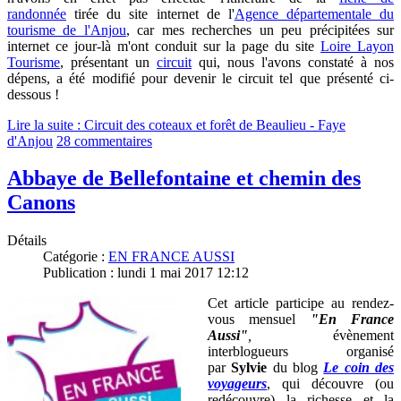
randonnée
tirée du site internet de l'
Agence départementale du
tourisme de l'Anjou
, car m
es recherches un peu précipitées sur
internet ce jour-là m'ont conduit sur la page du site
Loire Layon
Tourisme
, présentant un
circuit
qui, nous l'avons constaté à nos
dépens, a été modifié pour devenir le circuit tel que présenté ci-
dessous !
Lire la suite : Circuit des coteaux et forêt de Beaulieu - Faye
d'Anjou
28 commentaires
Abbaye de Bellefontaine et chemin des
Canons
Détails
Catégorie :
EN FRANCE AUSSI
Publication : lundi 1 mai 2017 12:12
Cet article participe au rendez-
vous mensuel
"En France
Aussi"
,
évènement
interblogueurs organisé
par
Sylvie
du blog
Le coin des
voyageurs
, qui découvre (ou
redécouvre) la richesse et la