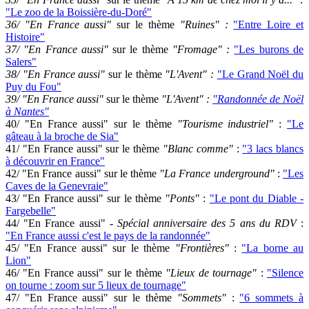
"Le zoo de la Boissière-du-Doré"
36/
"En France aussi"
sur le thème
"Ruines" :
"Entre Loire et
Histoire"
37/
"En France aussi"
sur le thème
"Fromage" :
"Les burons de
Salers"
38/
"En France aussi"
sur le thème
"L'Avent" :
"Le Grand Noël du
Puy du Fou"
39/
"En France aussi"
sur le thème
"L'Avent" :
"Randonnée de Noël
à Nantes"
40/ "En France aussi" sur le thème
"Tourisme industriel"
:
"Le
gâteau à la broche de Sia"
41/ "En France aussi" sur le thème
"Blanc comme"
:
"3 lacs blancs
à découvrir en France"
42/ "En France aussi" sur le thème
"La France underground"
:
"Les
Caves de la Genevraie"
43/ "En France aussi" sur le thème
"Ponts"
:
"Le pont du Diable -
Fargebelle"
44/ "En France aussi" -
Spécial anniversaire des 5 ans du RDV
:
"En France aussi c'est le pays de la randonnée"
45/ "En France aussi" sur le thème
"Frontières"
:
"La borne au
Lion"
46/ "En France aussi" sur le thème
"Lieux de tournage"
:
"Silence
on tourne : zoom sur 5 lieux de tournage"
47/ "En France aussi" sur le thème
"Sommets"
:
"6 sommets à