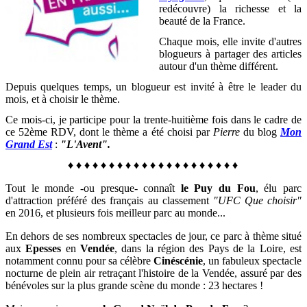
redécouvre) la richesse et la
beauté de la France
.
Chaque mois, elle invite d'autres
blogueurs à partager des articles
autour d'un thème différent.
Depuis quelques temps, un blogueur est invité à être le leader du
mois, et à choisir le thème.
Ce mois-ci, je participe pour la trente-huitième fois dans le cadre de
ce 52ème RDV, dont le thème a été choisi par
Pierre
du blog
Mon
Grand Est
:
"L'Avent".
♦
♦
♦
♦
♦
♦
♦
♦
♦
♦
♦
♦
♦
♦
♦
♦
♦
♦
♦
♦
♦
Tout le monde -ou presque- connaît
le Puy du Fou
, élu parc
d'attraction préféré des français au classement
"UFC Que choisir"
en 2016, et plusieurs fois meilleur parc au monde...
En dehors de ses nombreux spectacles de jour, ce parc à thème situé
aux
Epesses
en
Vendée
, dans la région des Pays de la Loire, est
notamment connu pour sa célèbre
Cinéscénie
, un fabuleux spectacle
nocturne de plein air retraçant l'histoire de la Vendée, assuré par des
bénévoles sur la plus grande scène du monde : 23 hectares !