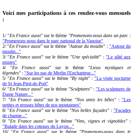
Voici mes participations à ces rendez-vous mensuels
:
1/ "
En France aussi"
sur le thème
"Promenons-nous dans un parc
:
"Promenons nous dans le parc national de la Vanoise"
2/
"
En France aussi"
sur le thème
"Autour du moulin" :
"Autour du
moulin..."
3/
"
En France aussi"
sur le thème
"Une spécialité"
:
"Le pâté aux
prunes"
4/
"
En France aussi"
sur le thème
"Lieux mystiques et
légendes"
:
"Sur les pas de Merlin l'Enchanteur..."
5/
"
En France aussi"
sur le thème
"By night"
:
"La visite nocturne
de St Jean-Pied-de-Port"
6/
"
En France aussi"
sur le thème
"Sculptures"
:
"Les sculptures de
Dame Nature..."
7/
"
En France aussi"
sur le thème
"Nos amis les bêtes"
:
"Les
petites et grosses bêtes de nos montagnes"
8/
"
En France aussi"
sur le thème
"Nos belles façades"
:
"Façades
de charme..."
9/
"
En France aussi"
sur le thème
"Vins, vignes et vignobles"
:
"Balade dans les coteaux du Layon..."
10/
"
En France aussi"
sur le thème
"Promenons-nous dans le