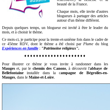
beauté de la France
.
Chaque mois, elle invite d'autres
blogueurs à partager des articles
autour d'un thème différent.
Depuis quelques temps, un blogueur est invité à être le leader du
mois, et à choisir le thème.
Ce mois-ci, je participe pour la trente-et-unième fois dans le cadre de
ce 45ème RDV, dont le thème a été choisi par
Plume
du blog
Expériences en famille
:
"Patrimoine religieux".
♦
♦
♦
♦
♦
♦
♦
♦
♦
♦
♦
♦
♦
♦
♦
♦
♦
♦
♦
♦
♦
Pour illustrer ce thème je vous invite à randonner dans
les
Mauges
et, par le
chemin des Canons
, à découvrir l'
abbaye de
Bellefontaine
installée dans la c
ampagne de Bégrolles-en-
Mauges
, dans le
Maine-et-Loire
.