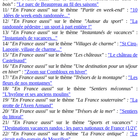
bois"
:
"Le parc de Beaupreau au fil des saisons"
11/
"
En France aussi"
sur le thème
"Partir en week-end"
:
"10
idées de week-ends randonnée..."
12/
"
En France aussi"
sur le thème
"Autour du sport"
:
"La
randonnée pédestre : un sport à part entière !"
13/
"
En France aussi"
sur le thème
"Instantanés de vacances"
:
"Instantanés de vacances..."
14/
"
En France aussi"
sur le thème
"Villages de charme"
:
"St Cirq-
Lapopie, village de charme..."
15/
"
En France aussi"
sur le thème
"Les châteaux"
:
"Le château de
Castelnaud"
16/
"
En France aussi"
sur le thème
"Une destination pour un séjour
en hiver"
:
"Zoom sur Combloux en hiver"
17/
"
En France aussi"
sur le thème
"Trésors de la montagne"
:
"Les
fleurs de nos montagnes"
18/
"
En France aussi"
sur le thème
"Sentiers méconnus"
:
"L'hyrôme et ses anciens moulins"
19/
"
En France aussi"
sur le thème
"La France souterraine"
:
"La
grotte de l'Aven Armand"
20/ "
En France aussi"
sur le thème
"Trésors de la mer"
:
"Sentiers
du littoral"
21/
"
En France aussi"
sur le thème
"Sports et vacances"
:
"Destinations vacances randos : les parcs nationaux de France (1/2)"
22/ "En France aussi"
sur le thème
"La France antique" :
"Le
circuit gallo-romain de Mouzillon"