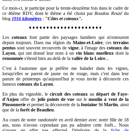
Ce mois-ci, je participe pour la trente-deuzième fois dans le cadre de
ce 46ème RDV, dont le thème a été choisi par
Boudou Reuzé
du
blog
1916 kilomètres
:
"Côtes et coteaux".
♦
♦
♦
♦
♦
♦
♦
♦
♦
♦
♦
♦
♦
♦
♦
♦
♦
♦
♦
♦
♦
Les
coteaux
font partie des paysages familiers qui m'entourent
depuis toujours. Dans ma région du
Maine-et-Loire
, ces
terrains
pentus
sont souvent recouverts de
vigne
, à l'image des
coteaux du
Layon
, qui ont donné leur nom à un
vin blanc moelleux
dont la
renommée
s'étend bien au-delà de la
vallée de la Loire
...
C'est à l'automne que je préfère me balader dans les vignes,
lorsqu'elles se parent de jaune ou de rouge, mais c'est dans leur
parure de printemps qu'aujourd'hui je vous invite à découvrir ces
fameux
coteaux du Layon
.
En plus du vignoble, le
circuit des coteaux
au
départ de Faye-
d'Anjou
offre de
jolis points de vue
sur le
moulin à vent de la
Pinsonnerie
et permet la découverte de la
fontaine St Martin
, ainsi
que de la
forêt de Beaulieu
.
Au cours de notre randonnée en avril dernier avec notre fille de 18
ans, nous n'avons cependant pas pu admirer cette forêt... Nous
n'avons en effet pas effectué l'itinéraire de la
fiche de