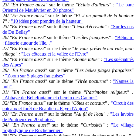
23/ "En France aussi"
sur le thème
"Eclats d'ailleurs" :
"Le parc
Oriental de Maulévrier en 20 photos"
24/ "En France aussi"
sur le thème
"Et si on prenait de la hauteur
?" :
"10 idées pour prendre de la hauteur"
25/
"En France aussi"
sur le thème
"Lieux d'écrivain" :
"Sur les pas
de Du Bellay"
26/
"En France aussi"
sur le thème
"Les îles françaises" :
"Béhuard
: flânerie autour de l'île..."
27/
"En France aussi"
sur le thème
"Je vous présente ma ville, mon
village" :
"Les côteaux et la vallée de l'Evre"
28/
"En France aussi"
sur le thème
"Bonne table" :
"Les spécialités
des Alpes"
29/
"En France aussi"
sur le thème
"Les belles plages françaises"
:
"Zoom sur 5 plages françaises"
30/
"En France aussi"
sur le thème
"Virée nocturne" :
"Nantes la
nuit"
31/
"En France aussi"
sur le thème
"Patrimoine religieux" :
"Abbaye de Bellefontaine et chemin des Canons"
32/
"En France aussi"
sur le thème
"Côtes et coteaux" :
"Circuit des
coteaux et forêt de Beaulieu - Faye d'Anjou"
33/
"En France aussi"
sur le thème
"Au fil de l'eau" :
"Les lavoirs
de Pontrieux en 20 photos"
34/
"En France aussi"
sur le thème
"Curiosités" :
"Le village
troglodytique de Rochemenier"
35/
"En France aussi"
sur le thème
"A 15 km de chez moi il y a..." :