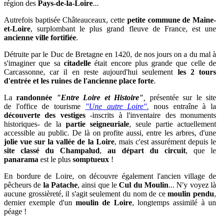
région des
Pays-de-la-Loire
...
Autrefois baptisée Châteauceaux, cette
petite commune de
Maine-
et-Loire
, surplombant le plus grand fleuve de France, est une
ancienne ville fortifiée
.
Détruite par le Duc de Bretagne en 1420, de nos jours on a du mal à
s'imaginer que sa
citadelle
était encore plus grande que celle de
Carcassonne, car il en reste aujourd'hui seulement
les 2 tours
d'entrée et les ruines de l'ancienne place forte
.
La
randonnée
"Entre Loire et Histoire"
,
présentée sur le site
de l'office de tourisme
"Une autre Loire"
,
nous entraîne à la
découverte des
vestiges
-inscrits à l'inventaire des monuments
historiques- de la
partie seigneuriale
, seule partie actuellement
accessible au public. De là on profite aussi
, entre les arbres, d'une
jolie vue sur la vallée de la Loire
, mais c'est assurément depuis le
site classé du Champalud
,
au départ du circuit
, que le
panarama
est le plus
somptueux
!
En bordure de Loire, on découvre également l'ancien village de
pêcheurs de
la Patache
, ainsi que le
Cul du Moulin
... N'y voyez là
aucune grossièreté, il s'agit seulement du nom de ce
moulin pendu
,
dernier exemple d'un
moulin de Loire
, longtemps assimilé à un
péage !