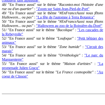
conquérir sans alpinisme"
48/ "En France aussi" sur le thème
"Racontez-moi l'histoire d'une
rue ou d'un quartier"
:
"Zoom sur Saint-Jean-Pied-de-Port"
49/ "En France aussi" sur le thème
"#EnFranceAussi nous fêtons
Halloween... ou pas"
:
"La fête de l'automne à Terra Botanica"
50/ "En France aussi" sur le thème
"#EnFranceAussi nous fêtons
Halloween... ou pas"
:
"Halloween au zoo de la Boissière-du-Doré"
51/ "En France aussi" sur le thème
"Bucolique"
:
"Les cascades de
la Rebeyrolle"
52/ "En France aussi" sur le thème
"Loufoque"
:
"Petit bêtisier des
animaux"
53/ "En France aussi" sur le thème
"Zone humide"
:
"Circuit des
marais"
54/ "En France aussi" sur le thème
"Ornithologie"
:
"Le parc du
Marquenterre"
55/ "En France aussi" sur le thème
"Maison d'artistes"
:
"La
promenade Julien Gracq"
56/ "En France aussi" sur le thème
"La France cosmopolite"
:
"Au
coeur de Clisson"
_______________________________________________________