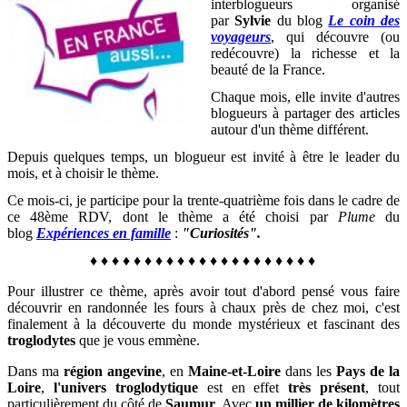
interblogueurs organisé
par
Sylvie
du blog
Le coin des
voyageurs
, qui découvre (ou
redécouvre) la richesse et la
beauté de la France
.
Chaque mois, elle invite d'autres
blogueurs à partager des articles
autour d'un thème différent.
Depuis quelques temps, un blogueur est invité à être le leader du
mois, et à choisir le thème.
Ce mois-ci, je participe pour la trente-quatrième fois dans le cadre de
ce 48ème RDV, dont le thème a été choisi par
Plume
du
blog
Expériences en famille
:
"Curiosités".
♦
♦
♦
♦
♦
♦
♦
♦
♦
♦
♦
♦
♦
♦
♦
♦
♦
♦
♦
♦
♦
Pour illustrer ce thème, après avoir tout d'abord pensé vous faire
découvrir en randonnée les fours à chaux près de chez moi, c'est
finalement à la découverte du monde mystérieux et fascinant des
troglodytes
que je vous emmène.
Dans ma
région angevine
, en
Maine-et-Loire
dans les
Pays de la
Loire
,
l'univers troglodytique
est en effet
très présent
, tout
particulièrement du côté de
Saumur
. Avec
un millier de kilomètres