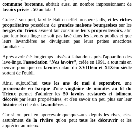
commune bretonne
, abritait aussi un nombre impressionnant de
lavoirs privés
:
50
au total !
Grâce à son port, la ville était en effet prospère jadis, et les
riches
propriétaires
possédant de
grandes maisons bourgeoises
sur les
berges du Trieux
avaient fait construire leurs
propres lavoirs
, afin
que leur beau linge ne soit pas lavé dans les lavoirs publics et que
leurs lavandières ne divulguent pas leurs petites anecdotes
familiales...
Après avoir été longtemps laissés à l'abandon après l'apparition des
lave-linge,
l'association
"Nos lavoirs"
,
créée en 1991, a tout mis en
oeuvre pour que ces
lavoirs
datant du
XVIIIèm et XIXèm siècle
sortent de l'oubli.
Ainsi aujourd'hui,
tous les ans de mai à septembre
, une
promenade en barque
d'une
vingtaine de minutes
au fil du
Trieux
permet d'admirer les
50 lavoirs restaurés et joliment
décorés
par leurs propriétaires, et d'en savoir un peu plus sur leur
histoire
et celle des
lavandières
...
Car si on peut en apercevoir quelques-uns depuis les rives, c'est
assurément
de la rivière
qu'on peut
tous les découvrir
et les
apprécier au mieux.