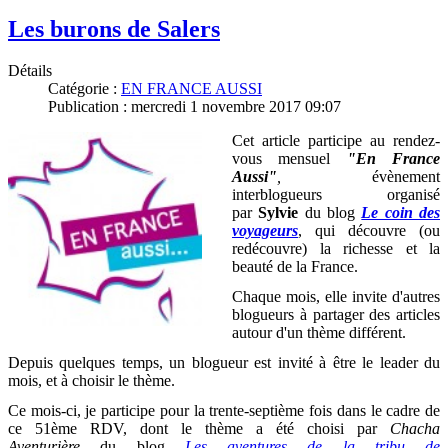
Les burons de Salers
Détails
Catégorie :
EN FRANCE AUSSI
Publication : mercredi 1 novembre 2017 09:07
Cet article participe au rendez-
vous mensuel
"En France
Aussi"
,
évènement
interblogueurs organisé
par
Sylvie
du blog
Le coin des
voyageurs
, qui découvre (ou
redécouvre) la richesse et la
beauté de la France
.
Chaque mois, elle invite d'autres
blogueurs à partager des articles
autour d'un thème différent.
Depuis quelques temps, un blogueur est invité à être le leader du
mois, et à choisir le thème.
Ce mois-ci, je participe pour la trente-septième fois dans le cadre de
ce 51ème RDV, dont le thème a été choisi par
Chacha
Aventurière
du blog
Les aventures de la tribu de