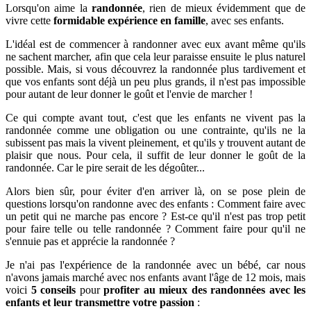
Lorsqu'on aime la
randonnée
, rien de mieux évidemment que de
vivre cette
formidable expérience en famille
, avec ses enfants.
L'idéal est de commencer à randonner avec eux avant même qu'ils
ne sachent marcher, afin que cela leur paraisse ensuite le plus naturel
possible.
Mais, si vous découvrez la randonnée plus tardivement et
que vos enfants sont déjà un peu plus grands, il n'est pas impossible
pour autant de leur donner le goût et l'envie de marcher !
Ce qui compte avant tout,
c'est que les enfants ne vivent pas la
randonnée comme une obligation ou une contrainte, qu'ils ne la
subissent pas mais la vivent pleinement, et qu'ils
y trouvent autant de
plaisir que nous. Pour cela, il suffit de leur donner le goût de la
randonnée.
Car le pire serait de les dégoûter...
Alors bien sûr, pour éviter d'en arriver là,
on se pose plein de
questions lorsqu'on randonne avec des enfants : Comment faire avec
un petit qui ne marche pas encore ? Est-ce qu'il n'est pas trop petit
pour faire telle ou telle randonnée ? Comment faire pour qu'il ne
s'ennuie pas et apprécie la randonnée ?
Je n'ai pas l'expérience de la randonnée avec un bébé, car nous
n'avons jamais marché avec nos enfants avant l'âge de 12 mois, mais
v
oici
5 conseils
pour
profiter au mieux des randonnées avec les
enfants et leur transmettre votre passion
: