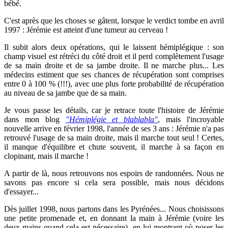
bébé.
C'est après que les choses se gâtent, lorsque le verdict tombe en avril
1997 : Jérémie est atteint d'une tumeur au cerveau !
Il subit alors deux opérations, qui le laissent hémiplégique : son
champ visuel est rétréci du côté droit et il perd complètement l'usage
de sa main droite et de sa jambe droite. Il ne marche plus... Les
médecins estiment que ses chances de récupération sont comprises
entre 0 à 100 % (!!!), avec une plus forte probabilité de récupération
au niveau de sa jambe que de sa main.
Je vous passe les détails, car je retrace toute l'histoire de Jérémie
dans mon blog
"Hémiplégie et blablabla"
, mais l'incroyable
nouvelle arrive en février 1998, l'année de ses 3 ans : Jérémie n'a pas
retrouvé l'usage de sa main droite, mais il marche tout seul ! Certes,
il manque d'équilibre et chute souvent, il marche à sa façon en
clopinant, mais il marche !
A partir de là, nous retrouvons nos espoirs de randonnées. Nous ne
savons pas encore si cela sera possible, mais nous décidons
d'essayer...
Dès juillet 1998, nous partons dans les Pyrénées... Nous choisissons
une petite promenade et, en donnant la main à Jérémie (voire les
deux mains quand cela est nécessaire), en lui montrant où poser les