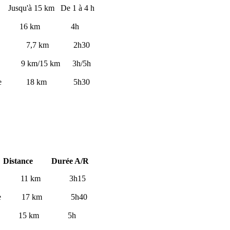
m De 1 à 4 h
km 4h
7 km 2h30
5 km 3h/5h
8 km 5h30
Durée A/R
 km 3h15
 km 5h40
km 5h