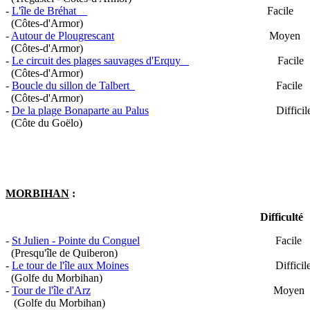
-
L'île de Bréhat
Facile Jusqu'à 15 k
(Côtes-d'Armor)
-
Autour de Plougrescant
Moyen 16 
(Côtes-d'Armor)
-
Le circuit des plages sauvages d'Erquy
Facile 7,
(Côtes-d'Armor)
-
Boucle du sillon de Talbert
Facile 9 km/1
(Côtes-d'Armor)
-
De la plage Bonaparte au Palus
Difficile 1
(Côte du Goëlo)
MORBIHAN
:
Difficulté Distance 
-
St Julien - Pointe du Conguel
Facile 11
(Presqu'île de Quiberon)
-
Le tour de l'île aux Moines
Difficile 17
(Golfe du Morbihan)
-
Tour de l'île d'Arz
Moyen 15 
(Golfe du Morbihan)