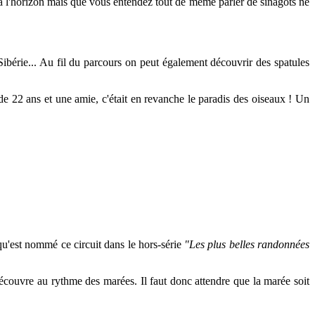
es à l'horizon mais que vous entendez tout de même parler de sinagots ne
bérie... Au fil du parcours on peut également découvrir des spatules
 de 22 ans et une amie, c'était en revanche le paradis des oiseaux ! Un
u'est nommé ce circuit dans le hors-série
"Les plus belles randonnées
découvre au rythme des marées. Il faut donc attendre que la marée soit