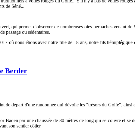
x traditionnels à voiles rouges du Golfe... S'il n'y a pas de voiles roug
nts de Séné...
vert, qui permet d'observer de nombreuses oies bernaches venant de Si
 de passage ou sédentaires.
2017 où nous étions avec notre fille de 18 ans, notre fils hémiplégique
le Berder
de départ d'une randonnée qui dévoile les "trésors du Golfe", ainsi q
 Larmor Baden par une chaussée de 80 mètres de long qui se couvre et se 
ivant
son sentier côtier.