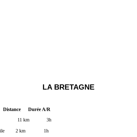
LA BRETAGNE
urée A/R
le 11 km 3h
e 2 km 1h