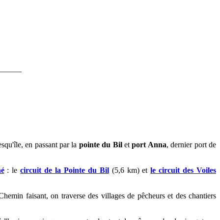
______
esqu'île, en passant par la
pointe du Bil
et
port Anna
, dernier port de
né
: le
circuit de la Pointe du Bil
(5,6 km) et
le circuit des Voiles
Chemin faisant, on t
raverse des villages de pêcheurs et des chantiers