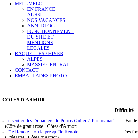
MELI-MELO
EN FRANCE
AUSSI
NOS VACANCES
ANNI BLOG
FONCTIONNEMENT
DU SITE ET
MENTIONS
LEGALES
RAQUETTES / HIVER
ALPES
MASSIF CENTRAL
CONTACT
EMBALLADES PHOTO
COTES D'ARMOR
:
Difficulté Distance D
-
Le sentier des Douaniers de Perros Guirec à Ploumanac'h
Faci
(Côte de granit rose - Côtes d'Armor)
-
L'île Renote... ou la presqu'île Renote
Très facil
(Trégastel - Côtes-d'Armor)