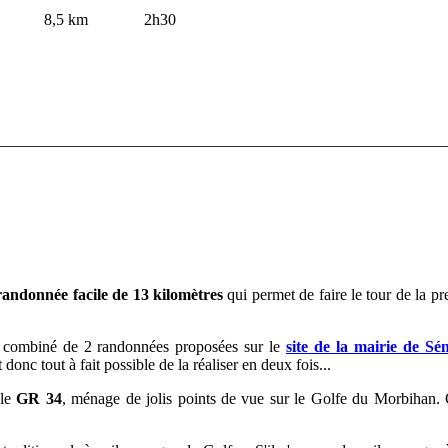
,5 km 2h30
________________________________________________________
randonnée facile de 13 kilomètres
qui permet de faire le tour de la pr
un combiné de 2 randonnées proposées sur le
site de la mairie de Sé
donc tout à fait possible de la réaliser en deux fois...
 le
GR 34
, ménage de jolis points de vue sur le Golfe du Morbihan.