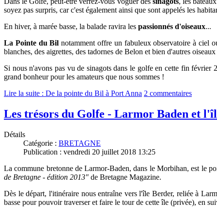
Dans le Golfe, peut-être verrez-vous voguer
des
sinagots
, les bateau
soyez pas surpris, car c'est également ainsi que sont appelés les habita
En hiver, à marée basse, la balade ravira les
passionnés d'oiseaux
...
L
a Pointe du Bil
notamment offre un fabuleux observatoire à ciel ou
blanches, des aigrettes, des tadornes de Belon et bien d'autres oiseaux
Si nous n'avons pas vu de sinagots dans le golfe en cette fin février 
grand bonheur pour les amateurs que nous sommes !
Lire la suite : De la pointe du Bil à Port Anna
2 commentaires
Les trésors du Golfe - Larmor Baden et l'î
Détails
Catégorie :
BRETAGNE
Publication : vendredi 20 juillet 2018 13:25
La commune bretonne de Larmor-Baden, dans le Morbihan, est le point 
de Bretagne - édition 2013"
de Bretagne Magazine.
Dès le départ, l'itinéraire nous entraîne vers l'île Berder, reliée à
basse pour pouvoir traverser et faire le tour de cette île (privée), en su