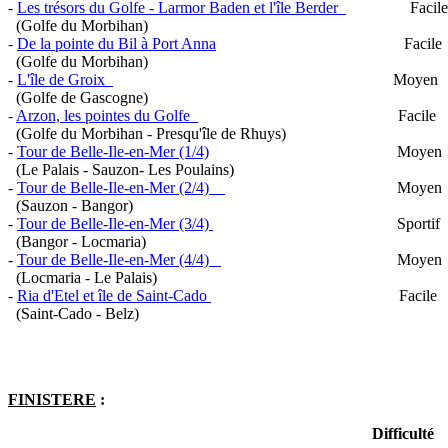
-
Les trésors du Golfe - Larmor Baden et l'île Berder
Facile
(Golfe du Morbihan)
-
De la pointe du Bil à Port Anna
Facile 13
(Golfe du Morbihan)
-
L'île de Groix
Moyen 20 
(Golfe de Gascogne)
-
Arzon, les pointes du Golfe
Facile 15 
(Golfe du Morbihan - Presqu'île de Rhuys)
-
Tour de Belle-Ile-en-Mer (1/4)
Moyen 23,5 
(Le Palais - Sauzon- Les Poulains)
-
Tour de Belle-Ile-en-Mer (2/4)
Moyen 30,5 
(Sauzon - Bangor)
-
Tour de Belle-Ile-en-Mer (3/4)
Sportif 23 
(Bangor - Locmaria)
-
Tour de Belle-Ile-en-Mer (4/4)
Moyen 17 k
(Locmaria - Le Palais)
-
Ria d'Etel et île de Saint-Cado
Facile 13,
(Saint-Cado - Belz)
FINISTERE
:
Difficulté Distance D