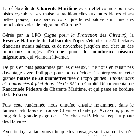
La célèbre île de
Charente-Maritime
est en effet connue pour ses
pistes cyclables, ses maisons traditionnelles aux murs blancs et ses
belles plages, mais saviez-vous qu'elle est située sur l'une des
principales voies de migration d'Europe ?
Gérée par la LPO
(Ligue pour la Protection des Oiseaux),
la
Réserve Naturelle de Lilleau des Niges
s'étend sur 220 hectares
d'anciens marais salants, et de novembre jusqu'en mai c'est un des
principaux refuges d'Europe pour de
nombreux oiseaux
migrateurs
, qui viennent hiverner.
De plus en plus passionnés par les oiseaux, il ne nous en fallait pas
davantage avec Philippe pour nous décider à entreprendre cette
grande
boucle de 20 kilomètres
tirée du topo-guides
"Promenades
et randonnées à pied dans l'île de Ré"
du Comité Départemental de
Randonnée Pédestre de Charente-Maritime, et qui passe en bordure
de la Réserve.
Puis cette randonnée nous entraîne ensuite notamment dans le
fameux petit bois de Trousse-Chemise chanté par Aznavour, puis le
long de la grande plage de la Conche des Baleines jusqu'au phare
des Baleines.
Avec tout ça, autant vous dire que les paysages sont vraiment variés,