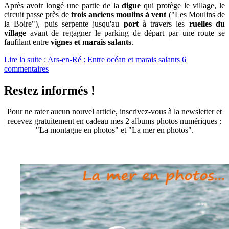
Après avoir longé une partie de la
digue
qui protège le village, le
circuit passe près de
trois anciens moulins à vent
("Les Moulins de
la Boire"), puis serpente jusqu'au
port
à travers les
ruelles du
village
avant de regagner le parking de départ par une route se
faufilant entre
vignes et marais salants
.
Lire la suite : Ars-en-Ré : Entre océan et marais salants
6
commentaires
Restez informés !
Pour ne rater aucun nouvel article, inscrivez-vous à la newsletter et
recevez gratuitement en cadeau mes 2 albums photos numériques :
"La montagne en photos" et "La mer en photos".