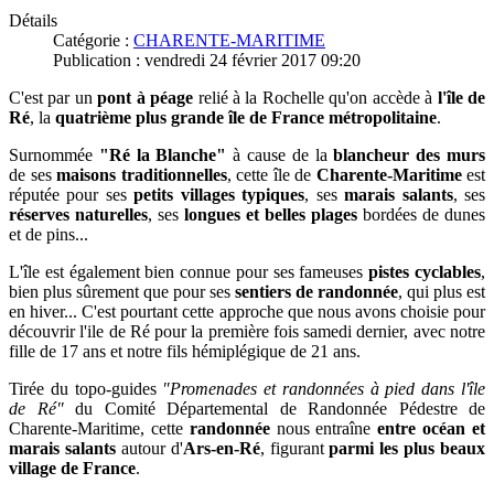
Détails
Catégorie :
CHARENTE-MARITIME
Publication : vendredi 24 février 2017 09:20
C'est par un
pont à péage
relié à la Rochelle qu'on accède à
l'île de
Ré
, la
quatrième plus grande île de France métropolitaine
.
Surnommée
"Ré la Blanche"
à cause de la
blancheur des murs
de ses
maisons traditionnelles
, cette île de
Charente-Maritime
est
réputée pour ses
petits villages typiques
, ses
marais salants
, ses
réserves naturelles
, ses
longues et belles plages
bordées de dunes
et de pins...
L'île est également bien connue pour ses fameuses
pistes cyclables
,
bien plus sûrement que pour ses
sentiers de randonnée
, qui plus est
en hiver... C'est pourtant cette approche que nous avons choisie pour
découvrir l'ile de Ré pour la première fois samedi dernier, avec notre
fille de 17 ans et notre fils hémiplégique de 21 ans.
Tirée du topo-guides
"Promenades et randonnées à pied dans l'île
de Ré"
du Comité Départemental de Randonnée Pédestre de
Charente-Maritime, cette
randonnée
nous entraîne
entre océan et
marais salants
autour d'
Ars-en-Ré
, figurant
parmi les plus beaux
village de France
.