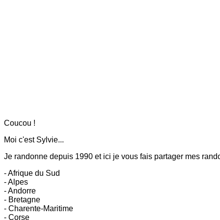
Coucou !
Moi c'est Sylvie...
Je randonne depuis 1990 et ici
je vous fais partager mes
rando
- Afrique du Sud
- Alpes
- Andorre
- Bretagne
- Charente-Maritime
- Corse