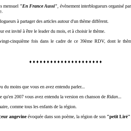
us mensuel
"En France Aussi"
,
évènement interblogueurs organisé pa
e
.
logueurs à partager des articles autour d'un thème différent.
est invité à être le leader du mois, et à choisir le thème.
a vingt-cinquième fois dans le cadre de ce 39ème RDV, dont le thè
♦
♦
♦
♦
♦
♦
♦
♦
♦
♦
♦
♦
♦
♦
♦
♦
♦
♦
♦
♦
♦
Ou du moins que vous en avez entendu parler...
arce qu'en 2007 vous avez entendu la version en chanson de
Ridan
...
maire, comme tous les enfants de la région.
ceur angevine
évoquée dans son poème, la région de son
"petit Liré