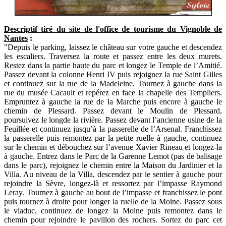
Descriptif tiré du site de l'office de tourisme du Vignoble de
Nantes
:
"Depuis le parking, laissez le château sur votre gauche et descendez
les escaliers. Traversez la route et passez entre les deux murets.
Restez dans la partie haute du parc et longez le Temple de l’Amitié.
Passez devant la colonne Henri IV puis rejoignez la rue Saint Gilles
et continuez sur la rue de la Madeleine. Tournez à gauche dans la
rue du musée Cacault et repérez en face la chapelle des Templiers.
Empruntez à gauche la rue de la Marche puis encore à gauche le
chemin de Plessard. Passez devant le Moulin de Plessard,
poursuivez le longde la rivière. Passez devant l’ancienne usine de la
Feuillée et continuez jusqu’à la passerelle de l’Arsenal. Franchissez
la passerelle puis remontez par la petite ruelle à gauche, continuez
sur le chemin et débouchez sur l’avenue Xavier Rineau et longez-la
à gauche. Entrez dans le Parc de la Garenne Lemot (pas de balisage
dans le parc), rejoignez le chemin entre la Maison du Jardinier et la
Villa. Au niveau de la Villa, descendez par le sentier à gauche pour
rejoindre la Sèvre, longez-là et ressortez par l’impasse Raymond
Leray. Tournez à gauche au bout de l’impasse et franchissez le pont
puis tournez à droite pour longer la ruelle de la Moine. Passez sous
le viaduc, continuez de longez la Moine puis remontez dans le
chemin pour rejoindre le pavillon des rochers. Sortez du parc cet