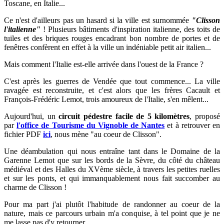
Toscane, en Italie...
Ce n'est d'ailleurs pas un hasard si la ville est surnommée
"Clisson
l'italienne"
! P
lusieurs
bâtiments d'inspiration italienne, des toits de
tuiles et des briques rouges encadrant bon nombre de portes et de
fenêtres confèrent en effet à la ville un indéniable petit air italien...
Mais comment l'Italie est-elle arrivée dans l'ouest de la France ?
C'est après les guerres de Vendée que tout commence... La ville
ravagée est reconstruite, et c'est alors que les frères Cacault et
François-Frédéric Lemot, trois amoureux de l'Italie, s'en mêlent...
Aujourd'hui, un
circuit pédestre facile de 5 kilomètres
, proposé
par
l'office de Tourisme du Vignoble de Nantes
et à retrouver en
fichier PDF
ici
, nous mène "au coeur de Clisson".
Une déambulation qui nous entraîne tant dans le Domaine de la
Garenne Lemot que sur les bords de la Sèvre, du côté du château
médiéval et des Halles du XVème siècle, à travers les petites ruelles
et sur les ponts, et qui immanquablement nous fait succomber au
charme de Clisson !
Pour ma part j'ai plutôt l'habitude de randonner au coeur de la
nature, mais ce parcours urbain m'a conquise, à tel point que je ne
me lasse pas d'y retourner...