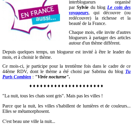
interblogueurs organisé
par
Sylvie
du blog
Le coin des
voyageurs
, qui découvre (ou
redécouvre) la richesse et la
beauté de la France
.
Chaque mois, elle invite d'autres
blogueurs à partager des articles
autour d'un thème différent.
Depuis quelques temps, un blogueur est invité à être le leader du
mois, et à choisir le thème.
Ce mois-ci, je participe pour la trentième fois dans le cadre de ce
44ème RDV, dont le thème a été choisi par Sabrina du blog
Tu
Paris Combien
:
"Virée nocturne".
♦
♦
♦
♦
♦
♦
♦
♦
♦
♦
♦
♦
♦
♦
♦
♦
♦
♦
♦
♦
♦
"La nuit, tous les chats sont gris". Mais pas les villes !
Parce que la nuit, les villes s'habillent de lumières et de couleurs...
Elles se métamorphosent.
C'est beau une ville la nuit...