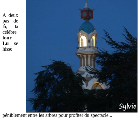
A deux
pas de
là, la
célèbre
tour
Lu
se
hisse
péniblement entre les arbres pour profiter du spectacle...