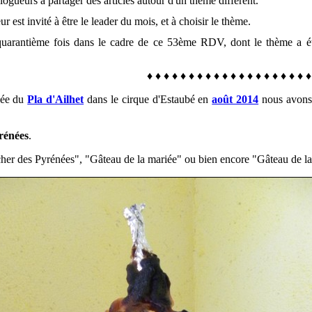
logueurs à partager des articles autour d'un thème différent.
est invité à être le leader du mois, et à choisir le thème.
 quarantième fois dans le cadre de ce 53ème RDV, dont le thème a é
♦
♦
♦
♦
♦
♦
♦
♦
♦
♦
♦
♦
♦
♦
♦
♦
♦
♦
♦
née du
Pla d'Ailhet
dans le cirque d'Estaubé en
août 2014
nous avons 
yrénées
.
her des Pyrénées", "Gâteau de la mariée" ou bien encore "Gâteau de la 