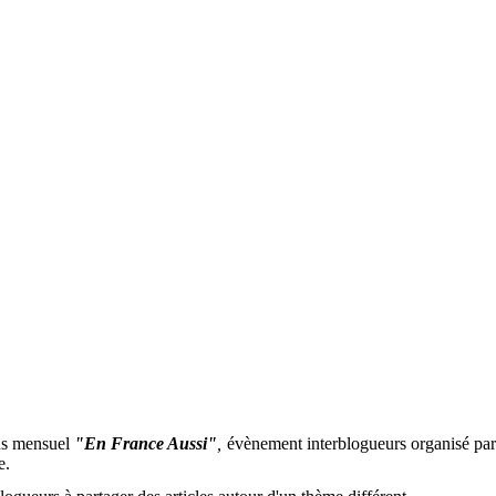
us mensuel
"En France Aussi"
,
évènement interblogueurs organisé pa
e
.