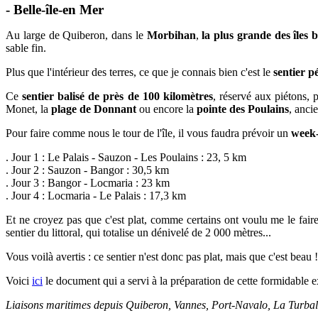
- Belle-île-en Mer
Au large de Quiberon, dans le
Morbihan
,
la plus grande des îles 
sable fin.
Plus que l'intérieur des terres, ce que je connais bien c'est le
sentier p
Ce
sentier balisé de près de 100 kilomètres
, réservé aux piétons, 
Monet, la
plage de Donnant
ou encore la
pointe des Poulains
, anci
Pour faire comme nous le tour de l'île, il vous faudra prévoir un
week-
. Jour 1 :
Le Palais - Sauzon - Les Poulains : 23, 5 km
. Jour 2 : Sauzon - Bangor : 30,5 km
. Jour 3 : Bangor - Locmaria : 23 km
. Jour 4 : Locmaria - Le Palais : 17,3 km
Et ne croyez pas que c'est plat, comme certains ont voulu me le faire c
sentier du littoral, qui totalise un dénivelé de 2 000 mètres...
Vous voilà avertis : ce sentier n'est donc pas plat, mais que c'est beau 
Voici
ici
le document qui a servi à la préparation de cette formidable 
Liaisons maritimes depuis Quiberon, Vannes, Port-Navalo, La Turball