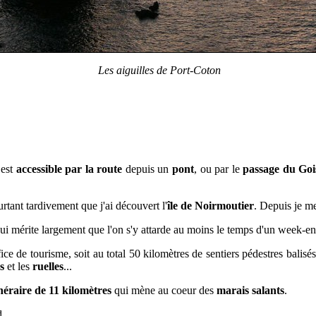
Les aiguilles de Port-Coton
 est
accessible par la route
depuis un
pont
, ou par le
passage du Goi
urtant tardivement que j'ai découvert l'
île de Noirmoutier
. Depuis je me
e qui mérite largement que l'on s'y attarde au moins le temps d'un week-en
ice de tourisme, soit au total 50 kilomètres de sentiers pédestres balisé
s
et les
ruelles
...
inéraire de 11 kilomètres
qui mène au coeur des
marais salants
.
...