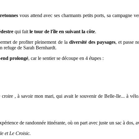
bretonnes
vous attend avec ses charmants petits ports, sa campagne verd
édestre
qui fait
le tour de l'île en suivant la côte
.
permet de profiter pleinement de la
diversité des paysages
, et passe 
en refuge de Sarah Bernhardt.
end prolongé
, car le sentier se découpe en 4 étapes :
roire , à savoir mon mari, qui avait le souvenir de Belle-Ile... à vélo...
!
expérience de randonnée itinérante, où on part avec juste un sac à dos, 
e et Le Croisic.