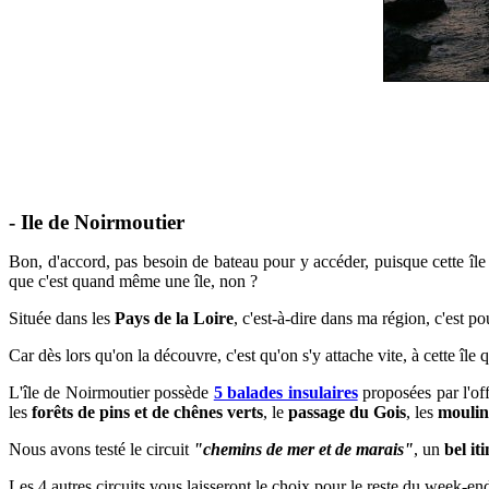
- Ile de Noirmoutier
Bon, d'accord, pas besoin de bateau pour y accéder, puisque cette île
que c'est quand même une île, non ?
Située dans les
Pays de la Loire
, c'est-à-dire dans ma région, c'est po
Car dès lors qu'on la découvre, c'est qu'on s'y attache vite, à cette îl
L'île de Noirmoutier possède
5 balades insulaires
proposées par l'off
les
forêts de pins et de chênes verts
, le
passage du Gois
, les
moulin
Nous avons testé le circuit
"chemins de mer et de marais"
, un
bel it
Les 4 autres circuits vous laisseront le choix pour le reste du week-end