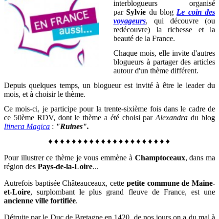
interblogueurs organisé
par
Sylvie
du blog
Le coin des
voyageurs
, qui découvre (ou
redécouvre) la richesse et la
beauté de la France
.
Chaque mois, elle invite d'autres
blogueurs à partager des articles
autour d'un thème différent.
Depuis quelques temps, un blogueur est invité à être le leader du
mois, et à choisir le thème.
Ce mois-ci, je participe pour la trente-sixième fois dans le cadre de
ce 50ème RDV, dont le thème a été choisi par
Alexandra
du blog
Itinera Magica
:
"Ruines".
♦
♦
♦
♦
♦
♦
♦
♦
♦
♦
♦
♦
♦
♦
♦
♦
♦
♦
♦
♦
♦
Pour illustrer ce thème je vous emmène à
Champtoceaux
, dans ma
région des
Pays-de-la-Loire
...
Autrefois baptisée Châteauceaux, cette
petite commune de
Maine-
et-Loire
, surplombant le plus grand fleuve de France, est une
ancienne ville fortifiée
.
Détruite par le Duc de Bretagne en 1420, de nos jours on a du mal à