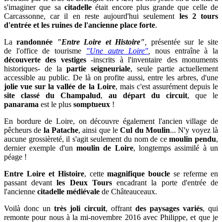
s'imaginer que sa
citadelle
était encore plus grande que celle de
Carcassonne, car il en reste aujourd'hui seulement
les 2 tours
d'entrée et les ruines de l'ancienne place forte
.
La
randonnée
"Entre Loire et Histoire"
,
présentée sur le site
de l'office de tourisme
"Une autre Loire"
,
nous entraîne à la
découverte des
vestiges
-inscrits à l'inventaire des monuments
historiques- de la
partie seigneuriale
, seule partie actuellement
accessible au public. De là on profite aussi
, entre les arbres, d'une
jolie vue sur la vallée de la Loire
, mais c'est assurément depuis le
site classé du Champalud
,
au départ du circuit
, que le
panarama
est le plus
somptueux
!
En bordure de Loire, on découvre également l'ancien village de
pêcheurs de
la Patache
, ainsi que le
Cul du Moulin
... N'y voyez là
aucune grossièreté, il s'agit seulement du nom de ce
moulin pendu
,
dernier exemple d'un
moulin de Loire
, longtemps assimilé à un
péage !
Entre Loire et Histoire
, cette
magnifique boucle
se referme en
passant devant
les Deux Tours
encadrant la porte d'entrée de
l'ancienne
citadelle médiévale
de Châteauceaux.
Voilà donc un
très joli circuit
, offrant
des paysages variés
, qui
remonte pour nous à la mi-novembre 2016 avec Philippe, et que je