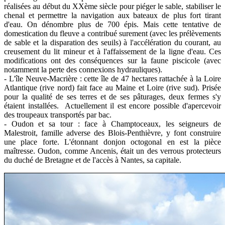
réalisées au début du XXème siècle pour piéger le sable, stabiliser le
chenal et permettre la navigation aux bateaux de plus fort tirant
d'eau. On dénombre plus de 700 épis. Mais cette tentative de
domestication du fleuve a contribué surement (avec les prélèvements
de sable et la disparation des seuils) à l'accélération du courant, au
creusement du lit mineur et à l'affaissement de la ligne d'eau. Ces
modifications ont des conséquences sur la faune piscicole (avec
notamment la perte des connexions hydrauliques).
- L'île Neuve-Macrière : cette île de 47 hectares rattachée à la Loire
Atlantique (rive nord) fait face au Maine et Loire (rive sud). Prisée
pour la qualité de ses terres et de ses pâturages, deux fermes s'y
étaient installées. Actuellement il est encore possible d'apercevoir
des troupeaux transportés par bac.
- Oudon et sa tour : face à Champtoceaux, les seigneurs de
Malestroit, famille adverse des Blois-Penthièvre, y font construire
une place forte. L'étonnant donjon octogonal en est la pièce
maîtresse. Oudon, comme Ancenis, était un des verrous protecteurs
du duché de Bretagne et de l'accès à Nantes, sa capitale.