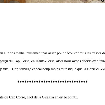
en aurions malheureusement pas assez pour découvrir tous les trésors de l
t aperçu du Cap Corse, en Haute-Corse, alors
nous avons décidé d'en faire
 vite... Car, s
auvage et beaucoup moins touristique que la Corse-du-Sud
♠
♠
♠
♠
♠
♠
♠
♠
♠
♠
♠
♠
♠
♠
♠
♠
♠
♠
♠
♠
♠
♠
♠
♠
♠
♠
♠
♠
♠
♠
e du Cap Corse, l'îlot de la Giraglia en est le point...