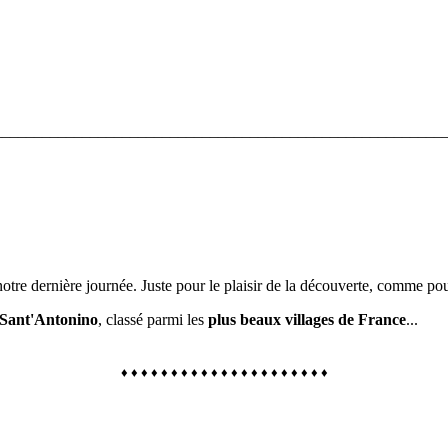
________________________________________________________
notre dernière journée.
Juste pour le plaisir de la découverte, comme po
Sant'Antonino
, classé parmi les
plus beaux villages de France
...
♦
♦
♦
♦
♦
♦
♦
♦
♦ ♦ ♦ ♦ ♦ ♦
♦
♦ ♦ ♦ ♦ ♦ ♦