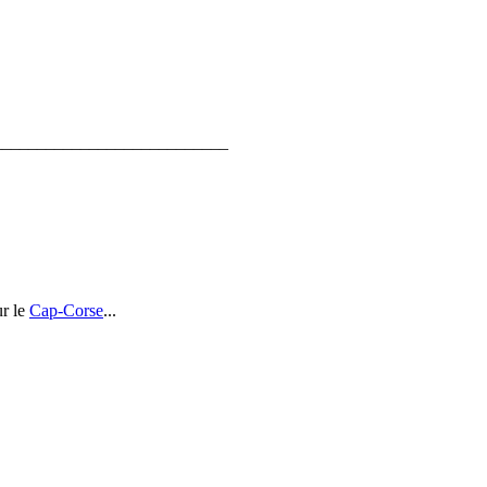
___________________________
ur le
Cap-Corse
...