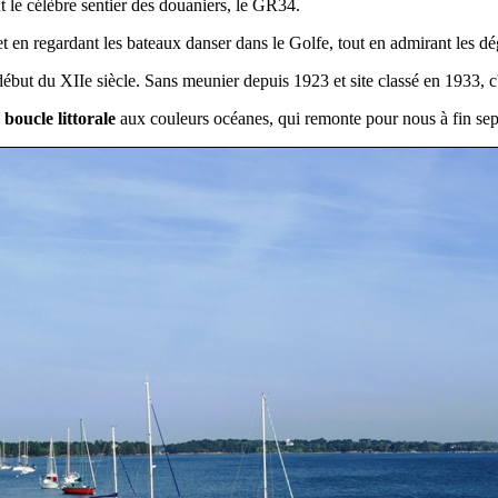
t le célèbre sentier des douaniers, le GR34.
et en regardant les bateaux danser dans le Golfe, tout en admirant les dé
début du XIIe siècle. Sans meunier depuis 1923 et site classé en 1933, c'es
e boucle littorale
aux couleurs océanes, qui remonte pour nous à fin se