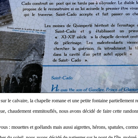
 sur le calvaire, la chapelle romane et une petite fontaine partiellement 
e que, chaudement emmitouflés, nous avons décidé de faire cette randon
vous : mouettes et goélands mais aussi aigrettes, hérons, spatules, corm
 du soleil, nous avons décidé de patienter sur le pont de l'île, malgré le