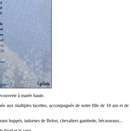
recouverte à marée haute.
née aux multiples facettes, accompagnés de notre fille de 18 ans et de
orans huppés, tadornes de Belon, chevaliers gambette, bécasseaux...
 froid et le vent...