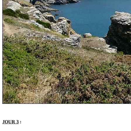
JOUR 3
: