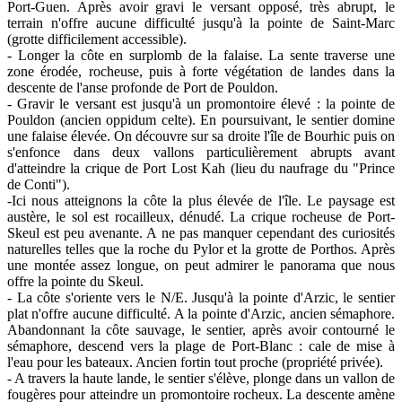
Port-Guen. Après avoir gravi le versant opposé, très abrupt, le
terrain n'offre aucune difficulté jusqu'à la pointe de Saint-Marc
(grotte difficilement accessible).
- Longer la côte en surplomb de la falaise. La sente traverse une
zone érodée, rocheuse, puis à forte végétation de landes dans la
descente de l'anse profonde de Port de Pouldon.
- Gravir le versant est jusqu'à un promontoire élevé : la pointe de
Pouldon (ancien oppidum celte). En poursuivant, le sentier domine
une falaise élevée. On découvre sur sa droite l'île de Bourhic puis on
s'enfonce dans deux vallons particulièrement abrupts avant
d'atteindre la crique de Port Lost Kah (lieu du naufrage du "Prince
de Conti").
-Ici nous atteignons la côte la plus élevée de l'île. Le paysage est
austère, le sol est rocailleux, dénudé. La crique rocheuse de Port-
Skeul est peu avenante. A ne pas manquer cependant des curiosités
naturelles telles que la roche du Pylor et la grotte de Porthos. Après
une montée assez longue, on peut admirer le panorama que nous
offre la pointe du Skeul.
- La côte s'oriente vers le N/E. Jusqu'à la pointe d'Arzic, le sentier
plat n'offre aucune difficulté. A la pointe d'Arzic, ancien sémaphore.
Abandonnant la côte sauvage, le sentier, après avoir contourné le
sémaphore, descend vers la plage de Port-Blanc : cale de mise à
l'eau pour les bateaux. Ancien fortin tout proche (propriété privée).
- A travers la haute lande, le sentier s'élève, plonge dans un vallon de
fougères pour atteindre un promontoire rocheux. La descente amène