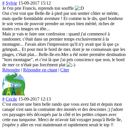
#
Sylvie
15-09-2017 15:12
Je t'en prie Francis, reprends ton souffle
Oui c'est vrai que Belle-Ile à pied par son sentier côtier se mérite,
mais quelle formidable aventure ! Et comme tu le dis, quel bonheur
le soir venu de pouvoir prendre un repos bien mérité, riches de
toutes ces images en tête...
Mais je vais te faire une confession : quand j'ai commencé à
randonner, c'était dans un premier temps exclusivement à la
montagne... J'avais alors l'impression qu'il n'y avait que là que ça
grimpait... Et pour moi le bord de mer, dont je ne connaissais que les
plages, c'était plat... Belle-Ile-en-Me
r a été notre première destination
"hors montagne", et c'est là que j'ai pris conscience que non, le bord
de mer ce n'était pas forcément plat
Répondre
|
Répondre en citant
|
Citer
#
Cecile
15-09-2017 12:13
C'est encore une bien belle rando que vous avez fait et depuis mon
canapé s'est sans la contrainte des montés et des descentes ;) j'adore
ces paysages très découpés par la côté et les petites criques avec
cette eau turquoise. Merci de m'avoir fait voyager jusqu'à Belle île,
j'espère y aller en vrai maintenant et rapidement serait le top !!