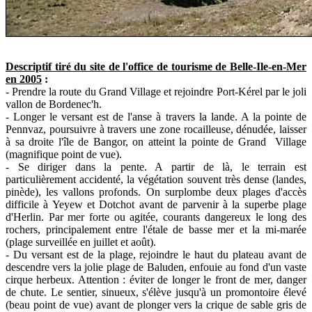
Descriptif tiré du site de l'office de tourisme de Belle-Ile-en-Mer
en 2005
:
- Prendre la route du Grand Village et rejoindre Port-Kérel par le joli
vallon de Bordenec'h.
- Longer le versant est de l'anse à travers la lande. A la pointe de
Pennvaz, poursuivre à travers une zone rocailleuse, dénudée, laisser
à sa droite l'île de Bangor, on atteint la pointe de Grand Village
(magnifique point de vue).
- Se diriger dans la pente. A partir de là, le terrain est
particulièrement accidenté, la végétation souvent très dense (landes,
pinède), les vallons profonds. On surplombe deux plages d'accès
difficile à Yeyew et Dotchot avant de parvenir à la superbe plage
d'Herlin. Par mer forte ou agitée, courants dangereux le long des
rochers, principalement entre l'étale de basse mer et la mi-marée
(plage surveillée en juillet et août).
- Du versant est de la plage, rejoindre le haut du plateau avant de
descendre vers la jolie plage de Baluden, enfouie au fond d'un vaste
cirque herbeux. Attention : éviter de longer le front de mer, danger
de chute. Le sentier, sinueux, s'élève jusqu'à un promontoire élevé
(beau point de vue) avant de plonger vers la crique de sable gris de