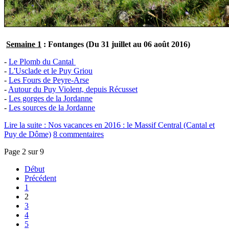
Semaine 1
: Fontanges (Du 31 juillet au 06 août 2016)
-
Le Plomb du Cantal
-
L'Usclade et le Puy Griou
-
Les Fours de Peyre-Arse
-
Autour du Puy Violent, depuis Récusset
-
Les gorges de la Jordanne
-
Les sources de la Jordanne
Lire la suite : Nos vacances en 2016 : le Massif Central (Cantal et
Puy de Dôme)
8 commentaires
Page 2 sur 9
Début
Précédent
1
2
3
4
5