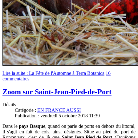
Lire la suite : La Fête de l'Automne à Terra Botanica
16
commentaires
Zoom sur Saint-Jean-Pied-de-Port
Détails
Catégorie :
EN FRANCE AUSSI
Publication : vendredi 5 octobre 2018 11:39
Dans le
pays Basque
, quand on parle de ports en dehors du littoral,
il s'agit en fait de cols, ainsi désignés. Situé au pied du port de
Roncevaux, c'est de là que
Saint-Jean-Pied-de-Port
(Donibane