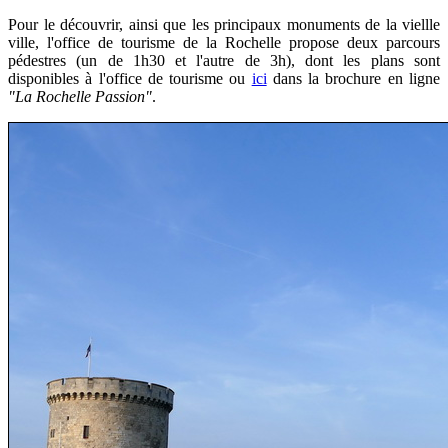
Pour le découvrir, ainsi que les principaux monuments de la viellle
ville, l'office de tourisme de la Rochelle propose deux parcours
pédestres (un de 1h30 et l'autre de 3h), dont les plans sont
disponibles à l'office de tourisme ou
ici
dans la brochure en ligne
"La Rochelle Passion"
.