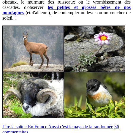
oiseaux, le murmure des ruisseaux ou le vrombissement des
cascades, d'observer
les petites et grosses bêtes de nos
montagnes
(et d'ailleurs), de contempler un lever ou un coucher de
soleil...
Lire la suite : En France Aussi c'est le pays de la randonnée
36
commentaires