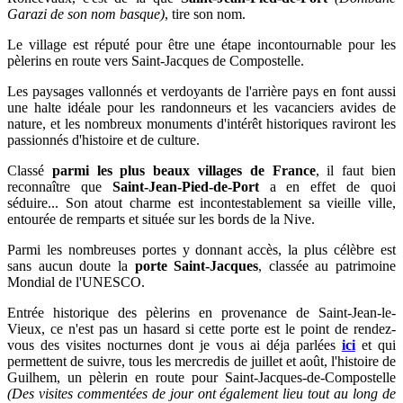
Garazi de son nom basque)
, tire son nom.
Le village est réputé pour être une étape incontournable pour les
pèlerins en route vers Saint-Jacques de Compostelle.
Les paysages vallonnés et verdoyants de l'arrière pays en font aussi
une halte idéale pour les randonneurs et les vacanciers avides de
nature, et l
es nombreux monuments d'intérêt historiques raviront les
passionnés d'histoire et de culture.
Classé
parmi les plus beaux villages de France
, il faut bien
reconnaître que
Saint-Jean-Pied-de-Port
a en effet de quoi
séduire...
S
on atout charme est incontestablement sa vieille ville,
entourée de remparts et située sur les bords de la Nive.
Parmi les nombreuses portes y donnant accès, la plus célèbre est
sans aucun doute la
porte Saint-Jacques
, classée au patrimoine
Mondial de l'UNESCO.
Entrée historique des pèlerins en provenance de Saint-Jean-le-
Vieux,
ce n'est pas un hasard si cette porte est le point de rendez-
vous des visites nocturnes dont je vous ai déja parlées
ici
et qui
permettent de suivre, tous les mercredis de juillet et août, l'histoire de
Guilhem, un pèlerin en route pour Saint-Jacques-de-Compostelle
(Des visites commentées de jour ont également lieu tout au long de