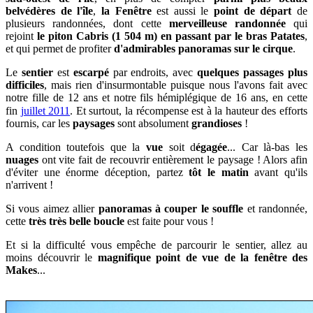
belvédères de l'île
,
la Fenêtre
est aussi le
point de départ
de
plusieurs randonnées, dont cette
merveilleuse randonnée
qui
rejoint
le piton Cabris (1 504 m) en passant par le bras Patates
,
et qui permet de profiter
d'admirables panoramas sur le cirque
.
Le
sentier
est
escarpé
par endroits, avec
quelques passages plus
difficiles
, mais rien d'insurmontable puisque nous l'avons fait avec
notre fille de 12 ans et notre fils hémiplégique de 16 ans, en cette
fin
juillet 2011
. Et surtout,
la récompense est à la hauteur des efforts
fournis, car les
paysages
sont absolument
grandioses
!
A condition toutefois que la
vue
soit d
égagée
... Car l
à-bas les
nuages
ont vite fait de recouvrir entièrement le paysage ! Alors afin
d'éviter une énorme déception, partez
tôt le matin
avant qu'ils
n'arrivent !
Si vous aimez allier
panoramas à couper le souffle
et randonnée,
cette
très très belle boucle
est faite pour vous !
Et si la difficulté vous empêche de parcourir le sentier, allez au
moins découvrir le
magnifique
point de vue de la fenêtre des
Makes
...