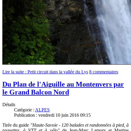
Lire la suite : Petit circuit dans la vallée du Lys
8 commentaires
Du Plan de l'Aiguille au Montenvers par
le Grand Balcon Nord
Détails
Catégorie :
ALPES
Publication : vendredi 10 juin 2016 09:15
Tirée du guide
"Haute-Savoie - 120 balades et randonnées à pied, à
raquettes, à VTT et à vélo"
de Jean-Marc Lamory et Martine