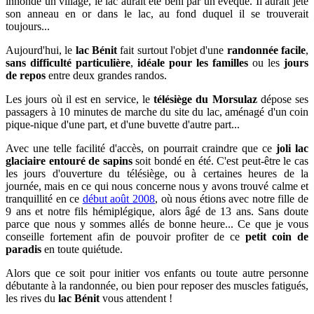
innondé un village, le lac aurait été béni par un évêque. Il aurait jeté
son anneau en or dans le lac, au fond duquel il se trouverait
toujours...
Aujourd'hui, le
lac Bénit
fait surtout l'objet d'une
randonnée facile
,
sans difficulté particulière
,
idéale pour les familles
ou les
jours
de repos
entre deux grandes randos.
Les jours où il est en service, le
télésiège du Morsulaz
dépose ses
passagers à 10 minutes de marche du site du lac, aménagé d'un coin
pique-nique d'une part, et d'une buvette d'autre part...
Avec une telle facilité d'accès, on pourrait craindre que ce
joli lac
glaciaire entouré de sapins
soit bondé en été. C'est peut-être le cas
les jours d'ouverture du télésiège, ou à certaines heures de la
journée, mais en ce qui nous concerne nous y avons trouvé calme et
tranquillité en ce
début août 2008
, où nous étions
avec
notre fille de
9 ans et notre fils hémiplégique, alors âgé de 13 ans. Sans doute
parce que nous y sommes allés de bonne heure... Ce que je vous
conseille fortement afin de pouvoir profiter de ce
petit coin de
paradis
en toute quiétude.
Alors que ce soit pour initier vos enfants ou toute autre personne
débutante à la randonnée, ou bien pour reposer des muscles fatigués,
les rives du
lac Bénit
vous attendent !