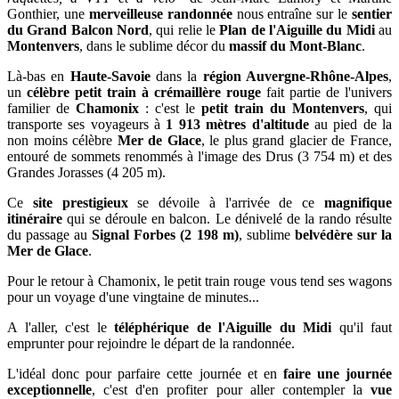
Gonthier, une
merveilleuse randonnée
nous entraîne sur le
sentier
du Grand Balcon Nord
, qui relie le
Plan de l'Aiguille du Midi
au
Montenvers
, dans le sublime décor du
massif du Mont-Blanc
.
Là-bas
en
Haute-Savoie
dans la
région Auvergne-Rhône-Alpes
,
u
n
célèbre petit train à crémaillère rouge
fait partie de l'univers
familier de
Chamonix
: c'est le
petit train du Montenvers
, qui
transporte ses voyageurs à
1 913 mètres d'altitude
au pied de la
non moins célèbre
Mer de Glace
, le plus grand glacier de France,
entouré de
sommets renommés à l'image des Drus (3 754 m) et des
Grandes Jorasses (4 205 m).
Ce
site prestigieux
se dévoile à l'arrivée de ce
magnifique
itinéraire
qui se déroule en balcon. Le dénivelé de la rando résulte
du passage au
Signal Forbes (2 198 m)
, sublime
belvédère sur la
Mer de Glace
.
P
our le retour à Chamonix, le petit
train rouge vous tend ses wagons
pour un voyage d'une vingtaine de minutes...
A l'aller, c'est le
téléphérique de l'Aiguille du Midi
qu'il faut
emprunter pour rejoindre le départ de la randonnée.
L'idéal donc pour parfaire
cette journée et en
faire u
ne journée
exceptionnelle
, c'est d'en profiter pour aller contempler la
vue