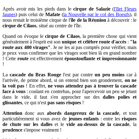
Après avoir mis les pieds dans le
cirque de Salazie
(
l'Ilet Fleurs
Jaunes
) puis celui de
Mafate
(
la Nouvelle par le col des Boeufs
), il
nous restait le troisième cirque de l'
île de la Réunion
à découvrir : le
cirque de Cilaos
, situé au centre de l'île.
Quand on évoque le
cirque de Cilaos
, la première chose qui vient
généralement à l'esprit est son
unique et célèbre route d'accès
:
"la
route aux 400 virages"
. Je ne les ai pas comptés pour vérifier, mais
je peux vous confirmer que les virages sont bien là en grand nombre
! Cette
route
est effectivement
époustouflante et impressionnante
!
La
cascade du Bras Rouge
l'est par contre
un peu moins
car à
l'arrivée, de prime abord, si on entend bien son grondement,
on ne
la voit pas
! En effet,
ne vous attendez pas à trouver la cascade
face à vous
: coulant en contrebas, pour l'apercevoir un peu se jetant
dans le vide, il faut s'en approcher sur des
dalles polies et
glissantes
, ce qui n'est
pas sans risques
!
Attention
donc aux
abords dangereux de la cascade
, et tout
particulièrement si vous avez de
jeunes enfants
: entre les
risques
de chute sur les dalles
et le
vide au-dessus de la cascade
, la
prudence
s'impose vraiment !