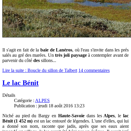
Il s'agit en fait de la
baie de Lanéros
, où
l'eau s'invite dans les prés
salés au gré des marées.
Un
très joli paysage
à contempler avant de
parvenir du côté
des
sillons...
Lire la suite : Boucle du sillon de Talbert
14 commentaires
Le lac Bénit
Détails
Catégorie :
ALPES
Publication : jeudi 18 août 2016 13:23
Niché au pied du Bargy en
Haute-Savoie
dans les
Alpes
, le
lac
Bénit (1 452 m)
est un lac entouré de légendes. L'une d'elles, qui lui
a donné son nom, raconte que jadis, après que ses eaux aient