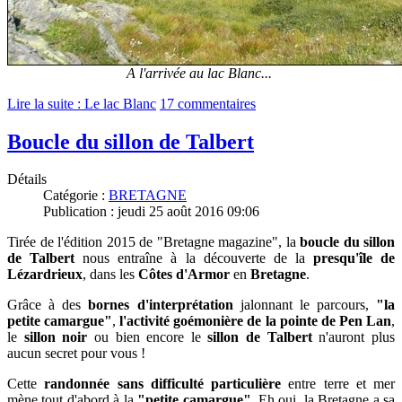
A l'arrivée au lac Blanc...
Lire la suite : Le lac Blanc
17 commentaires
Boucle du sillon de Talbert
Détails
Catégorie :
BRETAGNE
Publication : jeudi 25 août 2016 09:06
Tirée de l'édition 2015 de "Bretagne magazine", la
boucle du sillon
de Talbert
nous entraîne à la découverte de la
presqu'île de
Lézardrieux
, dans les
Côtes d'Armor
en
Bretagne
.
Grâce à des
bornes d'interprétation
jalonnant le parcours,
"la
petite camargue"
,
l'activité goémonière de la pointe de Pen Lan
,
le
sillon noir
ou bien encore le
sillon de Talbert
n'auront plus
aucun secret pour vous !
Cette
randonnée sans difficulté particulière
entre terre et mer
mène tout d'abord à la
"petite camargue"
. Eh oui, la Bretagne a sa