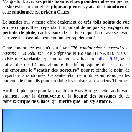
Malgré tout,
avec ses
petits bassins
et ses
grandes dalles en pierre
,
le
site
est charmant
et les
pique-niqueurs
s'y attardent
nombreux
:
cette
randonnée
est
prisée
à Cilaos !
Le
sentier
qui y mène
offre également de
très jolis points de vue
sur le cirque
. Il est
cependant important de ne
pas s'y engager en
période de pluie
, car les eaux de la rivière que l'on traverse avant
l'arrivée à la cascade peuvent monter rapidement !
Cette randonnée est tirée du livre
"76 randonnées : cascades et
bassins - La Réunion"
de Stéphane et Roland BENARD. Mais il
existe une
variante,
que nous avons suivie en
juillet 2011
,
avec
notre fille de 12 ans et notre fils hémiplégique de 16 ans, et
qui
emprunte le
"sentier des porteurs"
pour rejoindre le point de
départ de la randonnée. Ce sentier était celui utilisé autrefois par les
porteurs de fauteuils pour conduire les curistes aux anciens Thermes.
Au final, plus que pour la cascade du Bras Rouge, cette rando vaut
vraiment pour la
découverte
et la
beauté des paysages
de ce
fameux
cirque de Cilaos
, qui
mérite que l'on s'y attarde
.