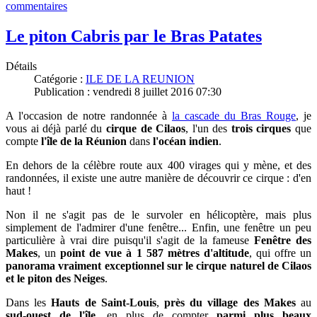
commentaires
Le piton Cabris par le Bras Patates
Détails
Catégorie :
ILE DE LA REUNION
Publication : vendredi 8 juillet 2016 07:30
A l'occasion de notre randonnée à
la cascade du Bras Rouge
, je
vous ai déjà parlé du
cirque de Cilaos
,
l'un des
trois cirques
que
compte
l'île de la Réunion
dans
l'océan indien
.
En dehors de la célèbre route aux 400 virages qui y mène, et des
randonnées, il existe une autre manière de découvrir ce cirque : d'en
haut !
Non il ne s'agit pas de le survoler en hélicoptère, mais plus
simplement de l'admirer d'une fenêtre... Enfin, une fenêtre un peu
particulière à vrai dire puisqu'il s'agit de la fameuse
Fenêtre des
Makes
,
un
point de vue à 1 587 mètres d'altitude
, qui offre un
panorama vraiment exceptionnel sur le cirque naturel de Cilaos
et le piton des Neiges
.
Dans les
Hauts de Saint-Louis
,
près du village des Makes
au
sud-ouest de l'île
, en plus de compter
parmi plus beaux