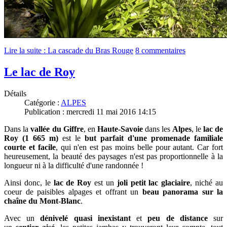
Lire la suite : La cascade du Bras Rouge
8 commentaires
Le lac de Roy
Détails
Catégorie :
ALPES
Publication : mercredi 11 mai 2016 14:15
Dans la
vallée du Giffre
, en
Haute-Savoie
dans les
Alpes
, le
lac de
Roy (1 665 m)
est le
but parfait d'une promenade familiale
courte et facile
, qui n'en est pas moins belle pour autant. Car f
ort
heureusement, la beauté des paysages n'est pas proportionnelle à la
longueur ni à la difficulté d'une randonnée !
Ainsi donc, le
lac de Roy
est un
joli petit lac glaciaire
, niché au
coeur de paisibles alpages et offrant un
beau panorama sur la
chaîne du Mont-Blanc
.
Avec un
dénivelé quasi inexistant
et
peu de distance
sur