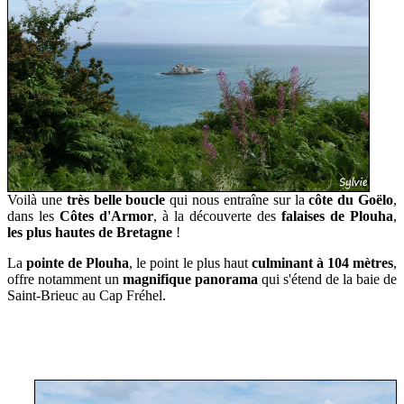
Voilà une
très belle boucle
qui nous entraîne sur la
côte du Goëlo
,
d
ans les
Côtes d'Armor
,
à la découverte des
falaises de Plouha
,
les plus hautes de Bretagne
!
L
a
pointe de Plouha
, le point le plus haut
c
ulminant à 104 mètres
,
offre notamment un
magnifique panorama
qui s'étend de la baie de
Saint-Brieuc au Cap Fréhel.