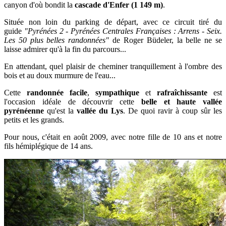
canyon d'où bondit la
cascade d'Enfer (1 149 m)
.
Située non loin du parking de départ, avec ce circuit
t
iré
du
guide
"Pyrénées 2 - Pyrénées Centrales Françaises : Arrens - Seix.
Les 50 plus belles randonnées"
de Roger Büdeler, la belle ne se
laisse admirer qu'à la fin du parcours...
En attendant, quel plaisir de cheminer tranquillement à l'ombre des
bois et au doux murmure de l'eau...
Cette
randonnée
facile
,
sympathique
et
rafraîchissante
est
l'occasion idéale de
découvrir cette
belle et haute vallée
pyrénéenne
qu'est la
vallée du Lys
. De quoi ravir
à coup sûr
les
petits et les grands.
Pour nous, c'était en ao
ût 2009, avec notre fille de 10 ans et notre
fils hémiplégique de 14 ans.