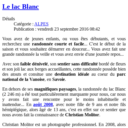
Le lac Blanc
Détails
Catégorie :
ALPES
Publication : vendredi 23 septembre 2016 08:42
Vous avez de jeunes enfants, ou vous êtes débutants, et vous
recherchez une
randonnée courte et facile
... C'est le début de la
saison et vous souhaitez démarrer en douceur... Vous avez fait une
grande randonnée la veille et vous avez envie d'une journée repos...
Avec son
faible dénivelé
, son
sentier sans difficulté
bordé de fleurs
et son joli lac aux berges accueillantes, cette randonnée
possède bien
des atouts et consitue une
destination idéale
au coeur du
parc
national de la Vanoise
, en
Savoie
.
En dehors de ses
magnifiques paysages
, la randonnée du
lac Blanc
(2 246 m) a été tout particulièrement marquante pour nous, car nous
y avons fait une
rencontre pour le moins inhabituelle et
inattendue...
En
août 2008
,
avec
notre fille de 9 ans et notre fils
hémiplégique, alors âgé de 13 ans, c
'est en effet sur ce sentier que
nous avons fait la connaissance de
Christian Molitor
.
Christian Molitor est un photographe professionnel. En 2008, alors