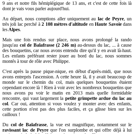
9 ans et notre fils hémiplégique de 13 ans, et c'est de cette fois là
dont je vais vous parler aujourd'hui.
Au départ, nous comptions aller uniquement au
lac de Peyre
, un
très joli lac perché à
2 108 mètres d'altitude
en
Haute Savoie
dans
les
Alpes
.
Mais une fois rendus sur place, nous avons prolongé la rando
jusqu'au
col de Balafrasse (2 246 m)
au-dessus du lac, ... à cause
des bouquetins, car nous avons entendu dire qu'il y en avait là-haut.
Les enfants préférant rester jouer au bord du lac, nous sommes
montés à tour de rôle avec Philippe.
C'est après la pause pique-nique, en début d'après-midi, que nous
avons entrepris l'ascension. A cette heure là, il y avait beaucoup de
monde sur le chemin du col, mais quelques bouquetins étaient
cependant encore là ! Rien à voir avec les nombreux bouquetins que
nous avons pu voir le matin en 2013 mais q
uelle formidable
rencontre, qui vaut largement la
petite grimpette ardue du lac au
col
. Car oui, attention si vous voulez y monter avec des enfants,
cette portion n'est pas des plus faciles, et ça glisse bien sur les
cailloux !
Du
col de Balafrasse
, la vue est magnifique, notamment sur le
ravissant lac de Peyre
que l'on surplombe et qui offre déjà à lui