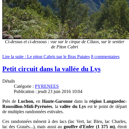
Ci-dessus et ci-dessous : vue sur le cirque de Cilaos, sur le sentier
de Piton Cabri
Lire la suite : Le piton Cabris par le Bras Patates
8 commentaires
Petit circuit dans la vallée du Lys
Détails
Catégorie :
PYRENEES
Publication : jeudi 23 juin 2016 10:04
Près de
Luchon,
en
Haute-Garonne
dans la
région Languedoc-
Roussillon-Midi-Pyrénées
, la
vallée du Lys
est le point de départ
de multiples randonnées estivales.
Ces randonnées mènent à des lacs (
lac Vert, lac Bleu, lac Charles,
lac des Grauès...), m
ais aussi au
gouffre d'Enfer (1 375 m)
, étroit