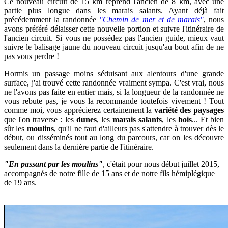
Ce nouveau circuit de 15 km reprend l'ancien de 8 km, avec une
partie plus longue dans les marais salants. Ayant déjà fait
précédemment la randonnée
"Chemin de mer et de marais"
, nous
avons préféré délaisser cette nouvelle portion et suivre l'itinéraire de
l'ancien circuit. Si vous ne possédez pas l'ancien guide,
mieux vaut
suivre le balisage jaune du nouveau circuit jusqu'au bout
afin de ne
pas vous perdre !
Hormis un passage moins séduisant aux alentours d'une grande
surface, j'ai trouvé cette randonnée vraiment sympa.
C'est vrai, nous
ne l'avons pas faite en entier mai
s, si la longueur de la randonnée ne
vous rebute pas, je vous la recommande toutefois vivement ! Tout
comme moi, vous apprécierez certainement
la
variété des paysages
que l'on traverse : les
dunes
, les
marais salants
, les
bois
... Et bien
sûr les
moulins
, qu'il ne faut d'ailleurs pas s'attendre à trouver dès le
début, ou disséminés tout au long du parcours, car on les découvre
seulement dans la dernière partie de l'itinéraire.
"En passant par les moulins"
, c'était pour nous début juillet 2015,
accompagnés de notre fille de 15 ans et de notre fils hémiplégique
de 19 ans
.