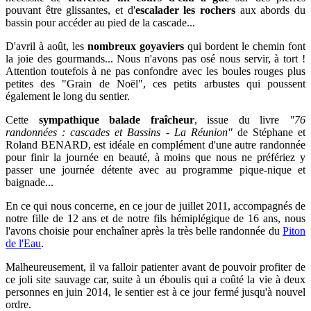
pouvant être glissantes, et d'
escalader les rochers
aux abords du
bassin pour accéder au pied de la cascade...
D'avril à août, les
nombreux goyaviers
qui bordent le chemin
font
la joie des gourmands... Nous n'avons pas osé nous servir, à tort !
Attention toutefois à ne pas confondre avec les boules rouges plus
petites des "Grain de Noël", ces petits arbustes qui poussent
également le long du sentier.
Cette
sympathique balade fraîcheur
, issue du livre
"76
randonnées : cascades et Bassins - La Réunion"
de Stéphane et
Roland BENARD, est idéale en complément d'une autre randonnée
pour finir la journée en beauté, à moins que nous ne préfériez y
passer une journée détente avec au programme pique-nique et
baignade...
E
n ce qui nous concerne, en ce jour de juillet 2011, accompagnés de
notre fille de 12 ans et de notre fils hémiplégique de 16 ans, nous
l'avons choisie pour enchaîner après la très belle randonnée du
Piton
de l'Eau
.
Malheureusement, il va falloir patienter avant de pouvoir profiter de
ce joli site sauvage car, suite à un éboulis qui a coûté la vie à deux
personnes en juin 2014, le sentier est à ce jour fermé jusqu'à nouvel
ordre.