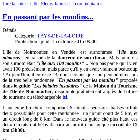
Lire la suite : L'Ilet Fleurs Jaunes
12 commentaires
En passant par les moulins...
Détails
Catégorie :
PAYS-DE-LA-LOIRE
Publication : jeudi 15 octobre 2015 09:06
L'île de Noirmoutier, en Vendée, est surnommée
"l'
île aux
mimosas"
en raison de la
douceur de son climat
. Mais autrefois
son surnom était
"l'île aux 100 moulins"
... Non pas parce qu'il y en
avait 100 précisément, mais parce qu'il y en avait vraiment beaucoup
! Aujourd'hui, il en reste 23, dont certains que l'on peut admirer lors
de la très belle randonnée
"En passant par les moulins"
proposée
dans le
guide
"Les balades insulaires"
de la
Maison du Tourisme
de l'Ile de Noirmoutier
, disponible gratuitement auprès de l'office
du tourisme ou
téléchargeable
ici
.
L'ancienne brochure comportant 6 circuits pédestres balisés offrait
deux possibilités pour cette randonnée : un circuit court de 5 km, et
un circuit long de 8 km. Dans le nouveau guide cité plus haut, ces
deux circuits ont hélas disparu au profit d'un unique
circuit de 15
km (3h30)
.