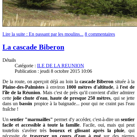
Lire la suite : En passant par les moulins...
8 commentaires
La cascade Biberon
Détails
Catégorie :
ILE DE LA REUNION
Publication : jeudi 8 octobre 2015 10:06
De la route, on aperçoit déjà au loin la
cascade Biberon
située à la
Plaine-des-Palmistes
à environ
1000 mètres d'altitude
, à
l'est de
l'île de la Réunion
.
Mais c'est de près qu'il convient d'aller admirer
cette
jolie chute d'eau
,
haute de presque 250 mètres
, qui se jette
dans un
bassin
propice à la baignade... pour qui ne craint pas l'eau
fraîche !
Un
sentier "marmailles"
permet d'y accéder, c'est-à-dire un
sentier
facile et accessible à toute la famille
. Facile, oui, mais qui peut
toutefois s'avérer très
boueux et glissant après la pluie
, qui
nécessite de
traverser un cours d'eau à gué
sur des pierres