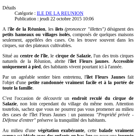
Détails
Catégorie :
ILE DE LA REUNION
Publication : jeudi 22 octobre 2015 10:06
A l'
île de la Réunion
, les
ilets
(prononcer "illettes")
désignent des
petits hameaux ou villages isolés
, composés de quelques maisons
seulement, appellées des cases. On les trouve souvent dans les
cirques, sur des plateaux cultivables.
Situé au
centre de l'île
, le
cirque de Salazie
, l'un des trois cirques
naturels de la Réunion, abrite l'
îlet Fleurs jaunes
.
Accessible
uniquement à pied
, des habitants vivent pourtant ici à l'année.
Par un agréable sentier bien entretenu, l'
îlet Fleurs Jaunes
fait
l'objet d'une
petite randonnée
vraiment facile et à la portée de
toute la famille
.
C'est l'occasion de découvrir un
endroit reculé du cirque de
Salazie
, non loin cependant du village du même nom. Attention
toutefois, sachez que vous ne pourrez pas vous promener au milieu
des cases de l'îlet Fleurs Jaunes : un panneau
"Propriété privée -
Défense d'entrer"
préserve la tranquillité des habitants.
Au milieu d'une
végétation exubérante
, cette
balade vraiment
sympa
est
idéale avec des enfants en bas âge
ou pour une
journée