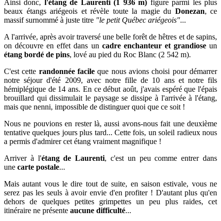
Ainsi donc,
l'étang de Laurenti (1 936 m)
figure parmi les plus
beaux étangs ariégeois et révèle toute la magie du
Donezan
, ce
massif surnommé à juste titre
"le petit Québec ariégeois"
...
A l'arrivée, après avoir traversé une belle forêt de hêtres et de sapins,
on découvre en effet dans
un
cadre enchanteur et grandiose
un
étang bordé de pins
, lové
au pied du Roc Blanc (2 542 m).
C'est cette
randonnée facile
que nous avions choisi pour
démarrer
notre séjour
d'été 2009,
a
vec notre fille de 10 ans et notre fils
hémiplégique de 14 ans. En ce début août, j'avais espéré que l'épais
brouillard qui dissimulait le paysage se dissipe à l'arrivée à l'étang,
mais que nenni, impossible de distinguer quoi que ce soit !
Nous ne pouvions en rester là, aussi avons-nous fait une deuxième
tentative quelques jours plus tard... Cette fois, un soleil radieux nous
a permis d'admirer cet étang vraiment magnifique !
Arriver à l'
étang de Laurenti
, c'est un peu comme entrer
dans
une
carte postale
...
Mais
autant vous le dire tout de suite, e
n saison estivale, vous ne
serez pas les seuls à avoir envie d'en profiter ! D'autant plus qu'en
dehors de
quelques petites grimpettes un peu plus raides, c
et
itinéraire ne présente
aucune difficulté
...