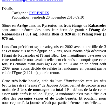
Détails
Catégorie :
PYRENEES
Publication : vendredi 20 novembre 2015 09:30
Situés en
Ariège
dans les
Pyrénées
, les
trois étangs de Rabassoles
sont autant d'émeraudes dans leur écrin de granit :
l'étang de
Rabassoles (1 851 m)
,
l'étang Bleu (1 920 m)
et
l'étang Noir (1
970 m)
.
Lors d'un précédent séjour ariégeois en 2002 avec notre fille de 3
ans et notre fils hémiplégique de 7 ans, nous avions déjà découvert
l'étang de Rabassoles et l'étang Bleu. Les magnifiques paysages de
cette randonnée nous avaient tellement charmés et conquis que cette
fois, les enfants étant alors âgés de 10 et 14 ans
en ce début août
2009,
nous avons décidé de refaire la randonnée en passant par le
col de l'Egue (2 121 m) pour le retour.
Cette
très belle boucle
, tirée du livre
"Randonnées vers les plus
beaux lacs des Pyrénées"
de Jacques Jolfre, permet de découvrir pas
moins de
5 lacs de montagne au total
!
En dehors de la descente
assez raide après le col de l'Egue, la randonnée n'est pas difficile et
offre des
paysages variés et de toute beauté
. Et pourtant, pour
nous ce jour-là, la journée n'était pas particulièrement ensoleilée...