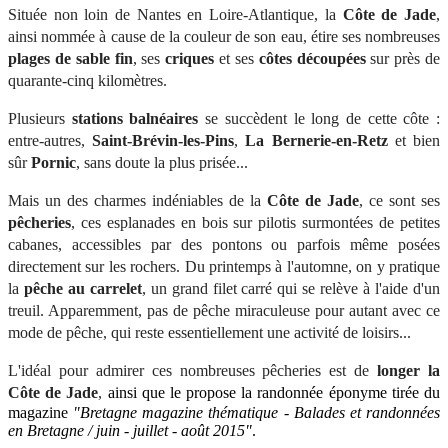
Située non loin de Nantes en Loire-Atlantique, la
Côte de Jade
,
ainsi nommée à cause de la couleur de son eau, étire ses nombreuses
plages de sable fin
, ses
criques
et ses
côtes découpées
sur près de
quarante-cinq kilomètres.
Plusieurs
stations balnéaires
se succèdent le long de cette côte :
entre-autres,
Saint-Brévin-les-Pins
,
La
Bernerie-en-Retz
et bien
sûr
Pornic
, sans doute la plus prisée...
Mais un des charmes indéniables de la
Côte de Jade
, ce sont ses
pêcheries
, ces esplanades en bois sur pilotis
surmontées de petites
cabanes, a
ccessibles par des pontons ou parfois même posées
directement sur les rochers. Du printemps à l'automne, on y pratique
la
pêche au carrelet
, un grand filet carré qui se relève à l'aide d'un
treuil. Apparemment, pas de pêche miraculeuse pour autant
avec ce
mode de pêche
, qui reste essentiellement une activité de loisirs...
L'idéal pour admirer ces nombreuses pêcheries est de
longer la
Côte de Jade
,
ainsi que le propose la randonnée éponyme tirée du
magazine
"Bretagne magazine thématique - Balades et randonnées
en Bretagne / juin - juillet - août 2015"
.