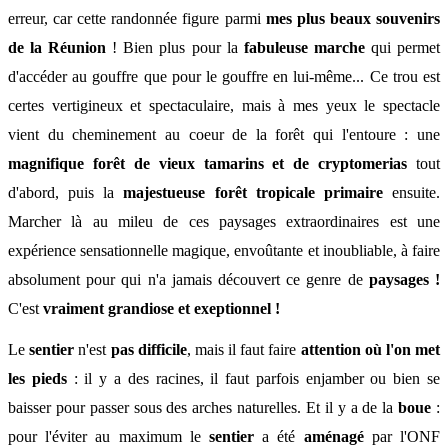
erreur, car cette randonnée figure parmi
mes plus beaux souvenirs
de la Réunion
! Bien plus pour
la
fabuleuse marche
qui permet
d'accéder au
gouffre que pour le gouffre en lui-même... Ce trou est
certes vertigineux et spectaculaire, mais à mes yeux le spectacle
vient du
cheminement
au coeur de la forêt qui l'entoure : une
magnifique forêt de vieux tamarins et de cryptomerias
tout
d'abord, puis la
majestueuse forêt tropicale primaire
ensuite.
Marcher là au mileu de ces paysages extraordinaires est une
expérience sensationnelle magique, envoûtante et inoubliable, à faire
absolument pour qui n'a jamais découvert ce genre de
paysages !
C'est
vraiment grandiose et exeptionnel !
Le
sentier
n'est
pas difficile
, mais il faut faire
attention où l'on met
les pieds
: il y a des racines, il faut parfois enjamber ou bien se
baisser pour passer sous des arches naturelles. Et il y a de la
boue
:
pour l'éviter au maximum l
e
sentier
a été
aménagé
par l'ONF