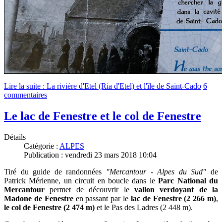
Lire la suite : La rivière d'Etel (Ria d'Etel) et l'île de Saint-Cado
6
commentaires
Le lac de Fenestre et le col de Fenestre
Détails
Catégorie :
ALPES
Publication : vendredi 23 mars 2018 10:04
Tiré du guide de randonnées
"Mercantour - Alpes du Sud"
de
Patrick Mérienne, un circuit en boucle dans le
Parc National du
Mercantour
permet de découvrir le
vallon verdoyant de la
Madone de Fenestre
en passant par le
lac de Fenestre (2 266 m)
,
le col de Fenestre (2 474 m)
et le Pas des Ladres (2 448 m).