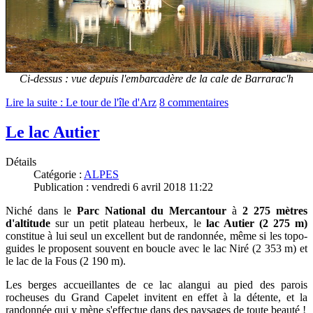
Ci-dessus : vue depuis l'embarcadère de la cale de Barrarac'h
Lire la suite : Le tour de l'île d'Arz
8 commentaires
Le lac Autier
Détails
Catégorie :
ALPES
Publication : vendredi 6 avril 2018 11:22
Niché dans le
Parc National du Mercantour
à
2 275 mètres
d'altitude
sur un petit plateau herbeux, le
lac Autier (2 275 m)
constitue à lui seul un excellent but de randonnée, même si les topo-
guides le proposent souvent en boucle avec le lac Niré (2 353 m) et
le lac de la Fous (2 190 m).
Les berges accueillantes de ce lac alangui au pied des parois
rocheuses du Grand Capelet invitent en effet à la détente, et la
randonnée qui y mène s'effectue dans des paysages de toute beauté !