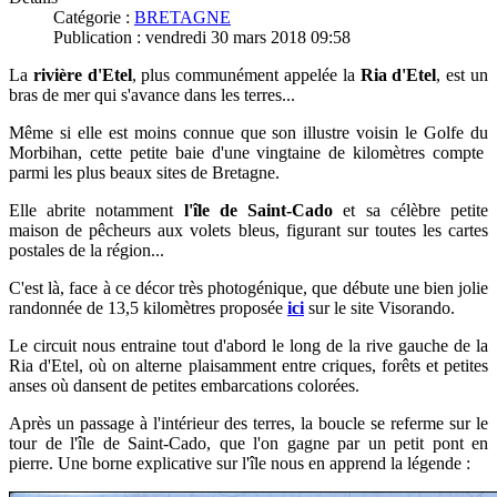
Catégorie :
BRETAGNE
Publication : vendredi 30 mars 2018 09:58
La
rivière d'Etel
, plus communément appelée la
Ria d'Etel
, est un
bras de mer qui s'avance dans les terres...
Même si elle est moins connue que son illustre voisin le Golfe du
Morbihan, cette petite baie d'une vingtaine de kilomètres compte
parmi les plus beaux sites de Bretagne.
Elle
abrite notamment
l'île de Saint-Cado
et s
a célèbre petite
maison de pêcheurs aux volets bleus, figurant sur toutes les cartes
postales de la région...
C'est là, face à ce décor très photogénique, que débute une bien jolie
randonnée de 13,5 kilomètres proposée
ici
sur le site Visorando.
Le circuit nous entraine tout d'abord le long de la rive gauche de la
Ria d'Etel, où on alterne plaisamment entre criques, forêts et petites
anses où dansent de petites embarcations colorées.
Après un passage à l'intérieur des terres, la boucle se
referme sur le
tour de l'île de Saint-Cado, que l'on gagne par un petit pont en
pierre. Une borne explicative sur l'île nous en apprend la légende :