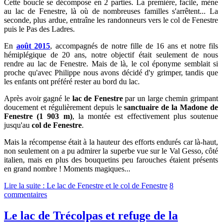
Cette boucle se décompose en 2 parties. La première, facile, mène
au lac de Fenestre, là où de nombreuses familles s'arrêtent... La
seconde, plus ardue, entraîne les randonneurs vers le col de Fenestre
puis le Pas des Ladres.
En
août 2015
, accompagnés de
notre fille de 16 ans et notre fils
hémiplégique de 20 ans, notre objectif était seulement de nous
rendre au lac de Fenestre.
Mais de là, le col éponyme semblait si
proche qu'avec Philippe nous avons décidé d'y grimper, tandis que
les enfants ont préféré rester au bord du lac.
Après avoir gagné le
lac de Fenestre
par un large chemin grimpant
doucement et régulièrement depuis le
sanctuaire de la Madone de
Fenestre (1 903 m)
, la montée est effectivement plus soutenue
jusqu'au
col de Fenestre
.
Mais la récompense était à la hauteur des efforts endurés car là-haut,
non seulement on a pu admirer la superbe vue sur le Val Gesso, côté
italien, mais en plus des bouquetins peu farouches étaient présents
en grand nombre ! Moments magiques...
Lire la suite : Le lac de Fenestre et le col de Fenestre
8
commentaires
Le lac de Trécolpas et refuge de la