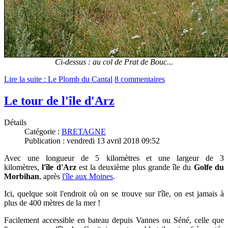
Ci-dessus : au col de Prat de Bouc...
Lire la suite : Le Plomb du Cantal
8 commentaires
Le tour de l'île d'Arz
Détails
Catégorie :
BRETAGNE
Publication : vendredi 13 avril 2018 09:52
Avec une longueur de 5 kilomètres et une largeur de 3
kilomètres,
l'île d'Arz
est la deuxième plus grande île du
Golfe du
Morbihan
, après
l'île aux Moines
.
Ici, quelque soit l'endroit où on se trouve sur l'île, on est jamais à
plus de 400 mètres de la mer !
Facilement accessible en bateau depuis Vannes ou Séné, celle que