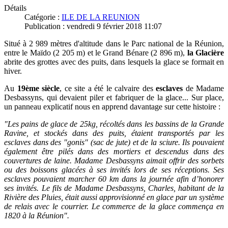
Détails
Catégorie :
ILE DE LA REUNION
Publication : vendredi 9 février 2018 11:07
Situé à 2 989 mètres d'altitude dans le Parc national de la Réunion,
entre le Maïdo (2 205 m) et le Grand Bénare (2 896 m),
la Glacière
abrite des grottes avec des puits, dans lesquels la glace se formait en
hiver.
Au
19ème siècle
, ce site a été le calvaire des
esclaves
de Madame
Desbassyns, qui devaient piler et fabriquer de la glace...
Sur place,
un panneau explicatif nous en apprend davantage sur cette histoire :
"Les pains de glace de 25kg, récoltés dans les bassins de la Grande
Ravine, et stockés dans des puits, étaient transportés par les
esclaves dans des "gonis" (sac de jute) et de la sciure. Ils pouvaient
également être pilés dans des mortiers et descendus dans des
couvertures de laine.
Madame Desbassyns aimait offrir des sorbets
ou des boissons glacées à ses invités lors de ses réceptions. Ses
esclaves pouvaient marcher 60 km dans la journée afin d’honorer
ses invités. Le fils de Madame Desbassyns, Charles, habitant de la
Rivière des Pluies, était aussi approvisionné en glace par un système
de relais avec le courrier.
Le commerce de la glace commença en
1820 à la Réunion".