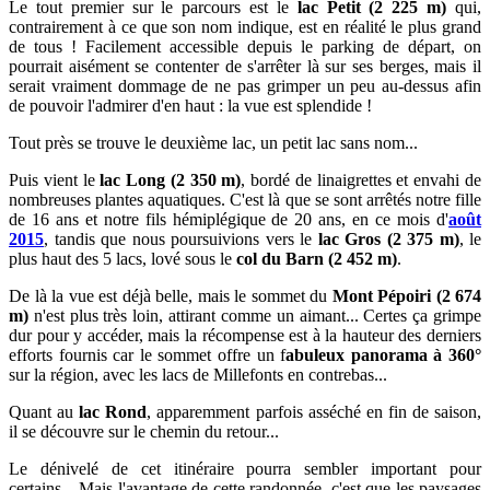
Le tout premier sur le parcours est le
lac Petit (2 225 m)
qui,
contrairement à ce que son nom indique, est en réalité le plus grand
de tous ! Facilement accessible depuis le parking de départ, on
pourrait aisément se contenter de s'arrêter là sur ses berges, mais il
serait vraiment dommage de ne pas grimper un peu au-dessus afin
de pouvoir l'admirer d'en haut : la vue est splendide !
Tout près se trouve le deuxième lac, un petit lac sans nom...
Puis vient le
lac Long (2 350 m)
, bordé de linaigrettes et envahi de
nombreuses plantes aquatiques. C'est là que se sont arrêtés notre fille
de 16 ans et notre fils hémiplégique de 20 ans, en ce mois d'
août
2015
, tandis que nous poursuivions vers le
l
ac Gros (2 375 m)
, le
plus haut des 5 lacs, lové sous le
col du Barn (2 452 m)
.
De là la vue est déjà belle, mais le sommet du
Mont Pépoiri (2 674
m)
n'est plus très loin, attirant comme un aimant... Certes ça grimpe
dur pour y accéder, mais la récompense est à la hauteur des derniers
efforts fournis car le sommet offre un f
abuleux panorama à 360°
sur la région, avec les lacs de Millefonts en contrebas...
Quant au
la
c Rond
, apparemment parfois asséché en fin de saison,
il se découvre sur le chemin du retour...
Le dénivelé de cet itinéraire pourra sembler important pour
certains... Mais l'avantage de cette randonnée, c'est que les paysages