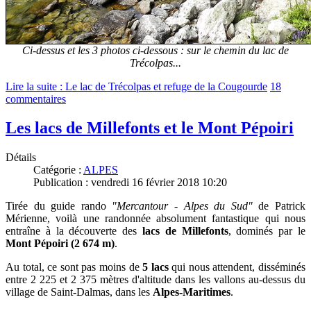
Ci-dessus et les 3 photos ci-dessous : sur le chemin du lac de
Trécolpas...
Lire la suite : Le lac de Trécolpas et refuge de la Cougourde
18
commentaires
Les lacs de Millefonts et le Mont Pépoiri
Détails
Catégorie :
ALPES
Publication : vendredi 16 février 2018 10:20
Tirée du guide rando
"Mercantour - Alpes du Sud"
de Patrick
Mérienne, voilà une randonnée absolument fantastique qui nous
entraîne à la découverte des
lacs de Millefonts
, d
ominés par le
Mont Pépoiri (2 674 m)
.
A
u total, ce sont pas moins de
5 lacs
qui nous attendent, disséminés
entre 2 225 et 2 375 mètres d'altitude dans les vallons au-dessus du
village de Saint-Dalmas, dans les
Alpes-Maritimes
.