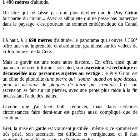
1 498 mètres
d'altitude.
Un titre qui ne laisse pas non plus deviner que
le
Puy Griou
fait
partie du circuit... Avec sa silhouette qui ne passe pas inaperçue
dans le paysage, c
'est pourtant un sommet
emblématique du Cantal
!
Là-haut, à
1 690 mètres
d'altitude, le panorama qui s'ouvre à 360°
offre une vue imprenable et absolument grandiose sur les vallées de
la Jordanne et de la Cère.
Mais le gravir est une toute autre histoire...
En effet, ainsi qu'un
panneau nous en informe à son pied, son
ascension
est
technique
et
déconseillée aux personnes sujettes au vertige
: l
e Puy Griou
est
un cône de phonolite
(une pierre qui "sonne" quand on tape dessus,
pour la découpe de plaques de lauze par exemple...)
et son
ascension se fait sur un pierrier, avec une pente plus raide à la fin
nécessitant l'aide des mains.
J'avoue que j'ai bien failli renoncer, mais dans certaines
circonstances faire demi-tour est parfois aussi compliqué que de
continuer...
Bref, la mise en garde est vraiment justifiée : même si ce sommet est
très prisé, son ascension est difficile et vertigineuse, et il faut
vraiment bien réfléchir avant de l'entreprendre !