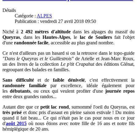
Détails
Catégorie :
ALPES
Publication : vendredi 27 avril 2018 09:50
Niché à
2 492 mètres d'altitude
dans les alpages du massif du
Queyras
, dans les
Hautes-Alpes
, le
lac de Souliers
fait l'objet
d'une
randonnée facile
, accessible au plus grand nombre.
Ce n'est d'ailleurs pas un hasard si on la retrouve dans le topo-guide
"Dans le Queyras et le Guillestrois"
de Arielle et Jean-Marc Roux,
un des livres de la collection
Le p'tit Crapahut
des éditions Glénat,
regroupant des balades en familles.
S
ans difficulté
et de
faible dénivelé
, c'est effectivement la
randonnée familiale
par excellence, idéale également pour
les
débutants
, ou ceux qui veulent profiter d'une
journée repos
entre deux grandes randos...
Autant dire que ce
petit lac rond
, surnommé l'oeil du Queyras, est
très prisé
et donc pris d'assaut en pleine saison estivale ! Du moins
quand il fait beau...
Ce qui n'était pas le cas pour nous en ce jour
d'
août 2015
où nous étions avec
notre fille de 16 ans et notre fils
hémiplégique de 20 ans.