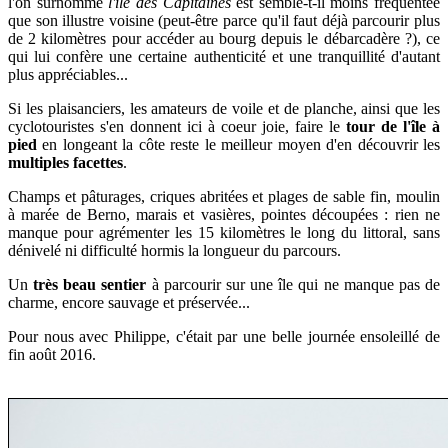
l'on surnomme
l'île des Capitaines
est semble-t-il moins fréquentée
que son illustre voisine (peut-être parce qu'il faut déjà parcourir plus
de 2 kilomètres pour accéder au bourg depuis le débarcadère ?), ce
qui lui confère une certaine authenticité et une tranquillité d'autant
plus appréciables...
Si les plaisanciers, les amateurs de voile et de planche, ainsi que les
cyclotouristes s'en donnent ici à coeur joie, faire le
tour de l'île à
pied
en longeant la côte reste le meilleur moyen d'en découvrir les
multiples facettes
.
Champs et pâturages, criques abritées et plages de sable fin, moulin
à marée de Berno, marais et vasières, pointes découpées : rien ne
manque pour agrémenter les 15
kilomètres le long du littoral, sans
dénivelé ni difficulté hormis la longueur du parcours.
Un
très beau sentier
à parcourir sur une île qui ne manque pas de
charme, encore sauvage et préservée...
Pour nous avec Philippe, c'était par une belle journée ensoleillé de
fin août 2016.