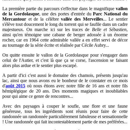
La première partie du parcours s'effectue dans le magnifique
vallon
de la Gordolasque
, une des portes d'entrée du
Parc National du
Mercantour
et de la célèbre
vallée des Merveilles
...
Le sentier
s'élève tout doucement le long du torrent qui se faufile dans un cadre
majestueux.
On marche ici sur les traces de
Belle et Sébastien
,
ainsi qu'en témoigne une cabane de berger adossée à un énorme
rocher, car en 1964 cette admirable vallée a en effet servi de décor
au tournage de la série écrite et réalisée par Cécile Aubry...
On quitte ensuite le vallon de la Gordolasque pour s'engager dans
celui de l'Autier, et c'est là que ça se corse, l'ascension se faisant
alors plus ardue et le sentier plus escarpé.
A partir d'ici c'est aussi le domaine des chamois,
présents jusqu'au
lac, ainsi que nous avons eu le bonheur de le constater en ce mois
d'
août 2015
où nous étions avec
notre fille de 16 ans et notre fils
hémiplégique de 20 ans. Des moments magiques et inoubliables
pour qui aime ce genre de rencontres...
Avec des paysages à couper le soufle, une flore et une faune
généreuse, tous les ingrédients sont réunis pour faire de cette
randonnée un randonnée particulièrement fabuleuse et sensationnelle
!
Une randonnée qui fait incontestablement partie de mes préférées...