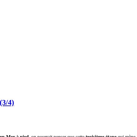
(3/4)
e-en-Mer à pied
, on pourrait penser que cette
troisième étape
qui mène