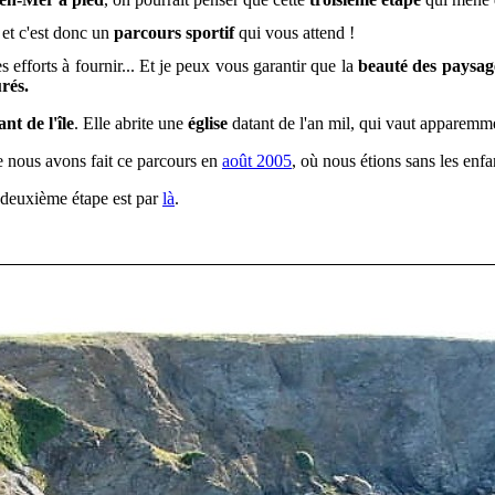
et c
'est donc un
parcours sportif
qui vous attend !
 efforts à fournir... Et je peux vous garantir que la
beauté des paysag
rés.
nt de l'île
. Elle abrite une
église
datant de l'an mil, qui vaut apparemme
e nous avons fait ce parcours en
août 2005
, où nous étions sans les enf
a deuxième étape est par
là
.