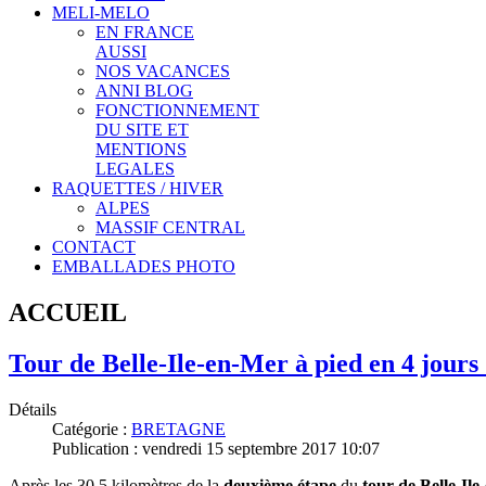
MELI-MELO
EN FRANCE
AUSSI
NOS VACANCES
ANNI BLOG
FONCTIONNEMENT
DU SITE ET
MENTIONS
LEGALES
RAQUETTES / HIVER
ALPES
MASSIF CENTRAL
CONTACT
EMBALLADES PHOTO
ACCUEIL
Tour de Belle-Ile-en-Mer à pied en 4 jours 
Détails
Catégorie :
BRETAGNE
Publication : vendredi 15 septembre 2017 10:07
Après les 30,5 kilomètres de la
deuxième étape
du
tour de Belle-Il