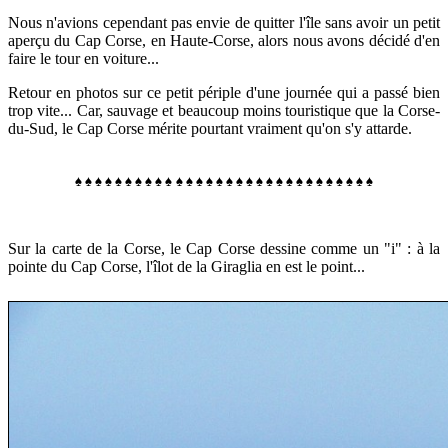
Nous n'avions cependant pas envie de quitter l'île sans avoir un petit
aperçu du Cap Corse, en Haute-Corse, alors
nous avons décidé d'en
faire le tour en voiture...
Retour en photos sur ce petit périple d'une journée qui a passé bien
trop vite... Car, s
auvage et beaucoup moins touristique que la Corse-
du-Sud, le Cap Corse mérite pourtant vraiment qu'on s'y attarde.
♠
♠
♠
♠
♠
♠
♠
♠
♠
♠
♠
♠
♠
♠
♠
♠
♠
♠
♠
♠
♠
♠
♠
♠
♠
♠
♠
♠
♠
♠
Sur la carte de la Corse, le Cap Corse dessine comme un "i" : à la
pointe du Cap Corse, l'îlot de la Giraglia en est le point...