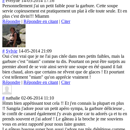
#
evelyne
14-05-2014 17:16
Personnellement j'ai un petit faible pour la garbure. Cette soupe
servie copieusement est pratiquement un plat à elle toute seule. Et en
plus c'est divin!!! Miamm
Répondre
|
Répondre en citant
|
Citer
#
Sylvie
14-05-2014 21:09
Oui c'est vrai que je ne l'ai pas citée dans mes petits faibles, mais la
garbure c'est "miam" comme tu dis. Pourtant on peut être surpris au
premier abord de se voir ainsi servir une soupe en été quand il fait
bien chaud, alors que certains ne rêvent que de glaces ! Et pourtant
c'est tellement "miam" qu'on apprécie vraiment !
Répondre
|
Répondre en citant
|
Citer
#
nathalie
02-06-2014 11:10
Hmm bien appétissant tout cela !! Et j'en connais la plupart en plus
!! Sangria j'adore pour un petit apéro sympa, la garbure délicieuse ,
le confit de canard également j'y avais goute car tu adorés ça et tu en
prends souvent et j'ai adoré ! Le gâteau à la broche je me souviens
vous en aviez rapporté pour nous faire gouter.
Le gâteau basque super bon aussi j'adore pas très diététique comme