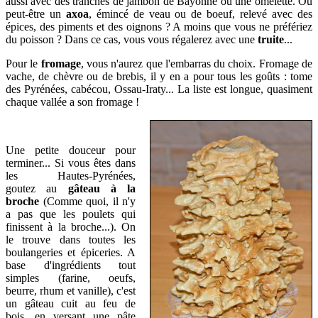
aussi avec des tranches de jambon de Bayonne ou une omelette. Ou
peut-être un
axoa
, émincé de veau ou de boeuf, relevé avec des
épices, des piments et des oignons ? A moins que vous ne préfériez
du poisson ? Dans ce cas, vous vous régalerez avec une
truite
...
Pour le
fromage
, vous n'aurez que l'embarras du choix. Fromage de
vache, de chèvre ou de brebis, il y en a pour tous les goûts : tome
des Pyrénées, cabécou, Ossau-Iraty... La liste est longue, quasiment
chaque vallée a son fromage !
Une petite douceur pour
terminer... Si vous êtes dans
les Hautes-Pyrénées,
goutez
au
gâteau à la
broche
(
Comme quoi, il n'y
a pas que les poulets qui
finissent à la broche...)
. On
le trouve dans toutes les
boulangeries et épiceries. A
base d'ingrédients tout
simples (farine, oeufs,
beurre, rhum et vanille), c'est
un gâteau cuit au feu de
bois, en versant une pâte