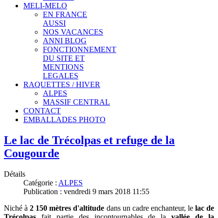
MELI-MELO
EN FRANCE
AUSSI
NOS VACANCES
ANNI BLOG
FONCTIONNEMENT
DU SITE ET
MENTIONS
LEGALES
RAQUETTES / HIVER
ALPES
MASSIF CENTRAL
CONTACT
EMBALLADES PHOTO
Le lac de Trécolpas et refuge de la
Cougourde
Détails
Catégorie :
ALPES
Publication : vendredi 9 mars 2018 11:55
Niché à
2 150 mètres d'altitude
dans un cadre enchanteur, le
lac de
Trécolpas
fait partie des incontournables de la
vallée de la