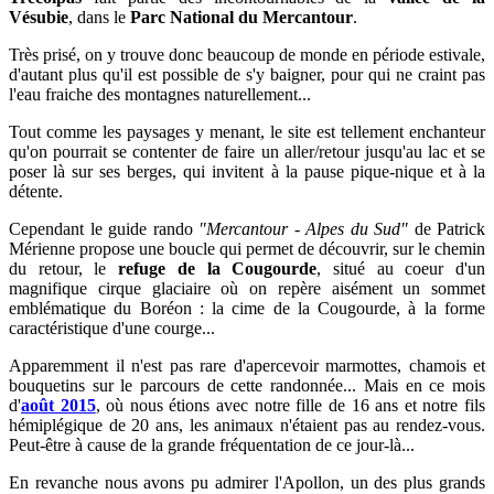
Vésubie
, dans le
Parc National du Mercantour
.
Très prisé, on y trouve donc beaucoup de monde en période estivale,
d'
autant plus qu'il est possible de s'y baigner, pour qui ne craint pas
l'eau fraiche des montagnes naturellement...
Tout comme les paysages y menant, le site est tellement enchanteur
qu'on pourrait se contenter de faire un aller/retour jusqu'au lac et se
poser là sur ses berges, qui invitent à la pause pique-nique et à la
détente.
Cependant
le
guide rando
"Mercantour - Alpes du Sud"
de Patrick
Mérienne propose une boucle qui permet de découvrir, sur le chemin
du retour, le
refuge de la Cougourde
, situé au coeur d'un
magnifique cirque glaciaire où on repère aisément un sommet
emblématique du Boréon : la cime de la Cougourde, à la forme
caractéristique d'une courge...
Apparemment il n'est pas rare d'apercevoir marmottes, chamois et
bouquetins sur le parcours de cette randonnée... Mais en ce mois
d'
août 2015
, où nous étions avec
notre fille de 16 ans et notre fils
hémiplégique de 20 ans, les animaux n'étaient pas au rendez-vous.
Peut-être à cause de la grande fréquentation de ce jour-là...
En revanche nous avons pu admirer l'Apollon, un des plus grands