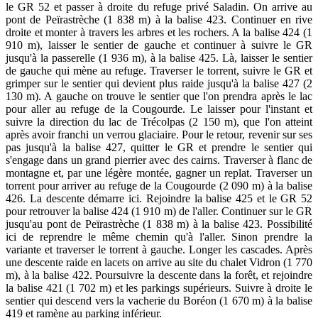
le GR 52 et passer à droite du refuge privé Saladin. On arrive au
pont de Peïrastrèche (1 838 m) à la balise 423. Continuer en rive
droite et monter à travers les arbres et les rochers. A la balise 424 (1
910 m), laisser le sentier de gauche et continuer à suivre le GR
jusqu'à la passerelle (1 936 m), à la balise 425. Là, laisser le sentier
de gauche qui mène au refuge. Traverser le torrent, suivre le GR et
grimper sur le sentier qui devient plus raide jusqu'à la balise 427 (2
130 m). A gauche on trouve le sentier que l'on prendra après le lac
pour aller au refuge de la Cougourde. Le laisser pour l'instant et
suivre la direction du lac de Trécolpas (2 150 m), que l'on atteint
après avoir franchi un verrou glaciaire. Pour le retour, revenir sur ses
pas jusqu'à la balise 427, quitter le GR et prendre le sentier qui
s'engage dans un grand pierrier avec des cairns. Traverser à flanc de
montagne et, par une légère montée, gagner un replat. Traverser un
torrent pour arriver au refuge de la Cougourde (2 090 m) à la balise
426. La descente démarre ici. Rejoindre la balise 425 et le GR 52
pour retrouver la balise 424 (1 910 m) de l'aller. Continuer sur le GR
jusqu'au pont de Peïrastrèche (1 838 m) à la balise 423. Possibilité
ici de reprendre le même chemin qu'à l'aller. Sinon prendre la
variante et traverser le torrent à gauche. Longer les cascades. Après
une descente raide en lacets on arrive au site du chalet Vidron (1 770
m), à la balise 422. Poursuivre la descente dans la forêt, et rejoindre
la balise 421 (1 702 m) et les parkings supérieurs. Suivre à droite le
sentier qui descend vers la vacherie du Boréon (1 670 m) à la balise
419 et ramène au parking inférieur.