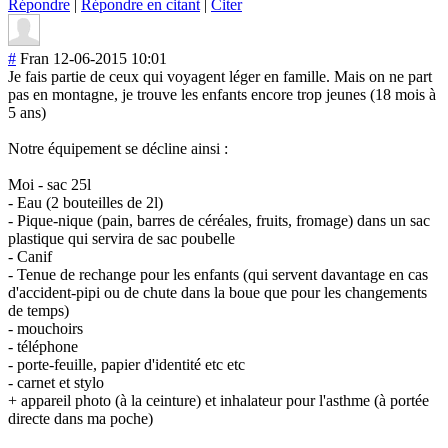
Répondre
|
Répondre en citant
|
Citer
#
Fran
12-06-2015 10:01
Je fais partie de ceux qui voyagent léger en famille. Mais on ne part
pas en montagne, je trouve les enfants encore trop jeunes (18 mois à
5 ans)
Notre équipement se décline ainsi :
Moi - sac 25l
- Eau (2 bouteilles de 2l)
- Pique-nique (pain, barres de céréales, fruits, fromage) dans un sac
plastique qui servira de sac poubelle
- Canif
- Tenue de rechange pour les enfants (qui servent davantage en cas
d'accident-pipi ou de chute dans la boue que pour les changements
de temps)
- mouchoirs
- téléphone
- porte-feuille, papier d'identité etc etc
- carnet et stylo
+ appareil photo (à la ceinture) et inhalateur pour l'asthme (à portée
directe dans ma poche)