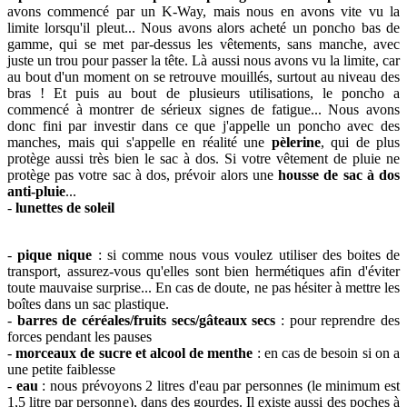
avons commencé par un K-Way, mais nous en avons vite vu la
limite lorsqu'il pleut... Nous avons alors acheté un poncho bas de
gamme, qui se met par-dessus les vêtements, sans manche, avec
juste un trou pour passer la tête. Là aussi nous avons vu la limite, car
au bout d'un moment on se retrouve mouillés, surtout au niveau des
bras ! Et puis au bout de plusieurs utilisations, le poncho a
commencé à montrer de sérieux signes de fatigue... Nous avons
donc fini par investir dans ce que j'appelle un poncho avec des
manches, mais qui s'appelle en réalité une
pèlerine
, qui de plus
protège aussi très bien le sac à dos. Si votre vêtement de pluie ne
protège pas votre sac à dos, prévoir alors une
housse de sac à dos
anti-pluie
...
-
lunettes de soleil
-
pique nique
: si comme nous vous voulez utiliser des boites de
transport, assurez-vous qu'elles sont bien hermétiques afin d'éviter
toute mauvaise surprise... En cas de doute, ne pas hésiter à mettre les
boîtes dans un sac plastique.
-
barres de céréales/fruits secs/gâteaux secs
: pour reprendre des
forces pendant les pauses
-
morceaux de sucre et alcool de menthe
: en cas de besoin si on a
une petite faiblesse
-
eau
: nous prévoyons 2 litres d'eau par personnes (le minimum est
1,5 litre par personne), dans des gourdes. Il existe aussi des poches à