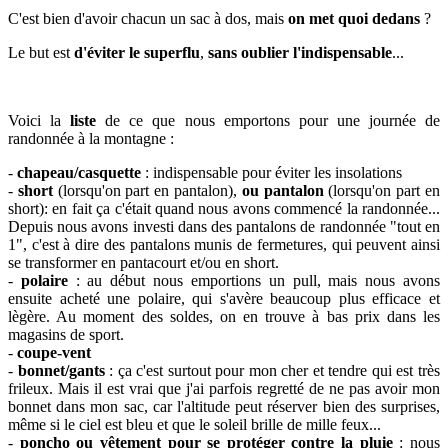
C'est bien d'avoir chacun un sac à dos, mais
on met quoi dedans
?
Le but est
d'éviter le
superflu
,
sans oublier l'indispensable
...
Voici la
liste
de ce que nous emportons pour une journée de
randonnée à la montagne :
-
chapeau/casquette
: indispensable pour éviter les insolations
-
short
(lorsqu'on part en pantalon),
ou pantalon
(lorsqu'on part en
short): en fait ça c'était quand nous avons commencé la randonnée...
Depuis nous avons investi dans des pantalons de randonnée "tout en
1", c'est à dire des pantalons munis de fermetures, qui peuvent ainsi
se transformer en pantacourt et/ou en short.
-
polaire
: au début nous emportions un pull, mais nous avons
ensuite acheté une polaire, qui s'avère beaucoup plus efficace et
lègère. Au moment des soldes, on en trouve à bas prix dans les
magasins de sport.
-
coupe-vent
-
bonnet/gants
: ça c'est surtout pour mon cher et tendre qui est très
frileux. Mais il est vrai que j'ai parfois regretté de ne pas avoir mon
bonnet dans mon sac, car l'altitude peut réserver bien des surprises,
même si le ciel est bleu et que le soleil brille de mille feux...
-
poncho ou vêtement pour se protéger contre la pluie
: nous