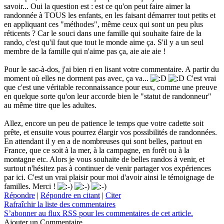
savoir... Oui la question est : est ce qu'on peut faire aimer la
randonnée à TOUS les enfants, en les faisant démarrer tout petits et
en appliquant ces "méthodes", même ceux qui sont un peu plus
réticents ? Car le souci dans une famille qui souhaite faire de la
rando, c'est qu'il faut que tout le monde aime ça. S'il y a un seul
membre de la famille qui n'aime pas ça, aie aie aie !
Pour le sac-à-dos, j'ai bien ri en lisant votre commentaire. A partir du
moment où elles ne dorment pas avec, ça va...
C'est vrai
que c'est une véritable reconnaissance pour eux, comme une preuve
en quelque sorte qu'on leur accorde bien le "statut de randonneur"
au même titre que les adultes.
Allez, encore un peu de patience le temps que votre cadette soit
prête, et ensuite vous pourrez élargir vos possibilités de randonnées.
En attendant il y en a de nombreuses qui sont belles, partout en
France, que ce soit à la mer, à la campagne, en forêt ou à la
montagne etc. Alors je vous souhaite de belles randos à venir, et
surtout n'hésitez pas à continuer de venir partager vos expériences
par ici. C'est un vrai plaisir pour moi d'avoir ainsi le témoignage de
familles. Merci !
Répondre
|
Répondre en citant
|
Citer
Rafraîchir la liste des commentaires
S’abonner au flux RSS pour les commentaires de cet article.
Ajouter un Commentaire