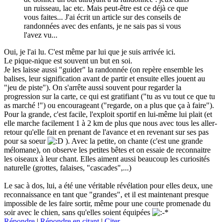
un ruisseau, lac etc. Mais peut-être est ce déjà ce que
vous faites... J'ai écrit un article sur des conseils de
randonnées avec des enfants, je ne sais pas si vous
l'avez vu...
Oui, je l'ai lu. C'est même par lui que je suis arrivée ici.
Le pique-nique est souvent un but en soi.
Je les laisse aussi "guider" la randonnée (on repère ensemble les
balises, leur signification avant de partir et ensuite elles jouent au
"jeu de piste"). On s'arrête aussi souvent pour regarder la
progression sur la carte, ce qui est gratifiant ("tu as vu tout ce que tu
as marché !") ou encourageant ("regarde, on a plus que ça à faire").
Pour la grande, c'est facile, l'exploit sportif en lui-même lui plait (et
elle marche facilement 1 à 2 km de plus que nous avec tous les aller-
retour qu'elle fait en prenant de l'avance et en revenant sur ses pas
pour sa soeur
). Avec la petite, on chante (c'est une grande
mélomane), on observe les petites bêtes et on essaie de reconnaitre
les oiseaux à leur chant. Elles aiment aussi beaucoup les curiosités
naturelle (grottes, falaises, "cascades",...)
Le sac à dos, lui, a été une véritable révélation pour elles deux, une
reconnaissance en tant que "grandes", et il est maintenant presque
impossible de les faire sortir, même pour une courte promenade du
soir avec le chien, sans qu'elles soient équipées
Répondre
|
Répondre en citant
|
Citer