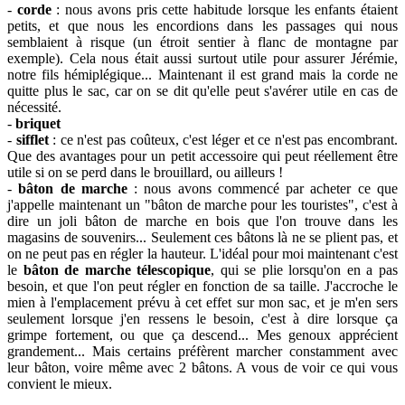
-
corde
: nous avons pris cette habitude lorsque les enfants étaient
petits, et que nous les encordions dans les passages qui nous
semblaient à risque (un étroit sentier à flanc de montagne par
exemple). Cela nous était aussi surtout utile pour assurer Jérémie,
notre fils hémiplégique... Maintenant il est grand mais la corde ne
quitte plus le sac, car on se dit qu'elle peut s'avérer utile en cas de
nécessité.
-
briquet
-
sifflet
: ce n'est pas coûteux, c'est léger et ce n'est pas encombrant.
Que des avantages pour un petit accessoire qui peut réellement être
utile si on se perd dans le brouillard, ou ailleurs !
-
bâton de marche
: nous avons commencé par acheter ce que
j'appelle maintenant un "bâton de marche pour les touristes", c'est à
dire un joli bâton de marche en bois que l'on trouve dans les
magasins de souvenirs... Seulement ces bâtons là ne se plient pas, et
on ne peut pas en régler la hauteur. L'idéal pour moi maintenant c'est
le
bâton de marche télescopique
, qui se plie lorsqu'on en a pas
besoin, et que l'on peut régler en fonction de sa taille. J'accroche le
mien à l'emplacement prévu à cet effet
sur mon sac, et je m'en sers
seulement lorsque j'en ressens le besoin, c'est à dire lorsque ça
grimpe fortement, ou que ça descend... Mes genoux apprécient
grandement... Mais certains préfèrent marcher constamment avec
leur bâton, voire même avec 2 bâtons. A vous de voir ce qui vous
convient le mieux.