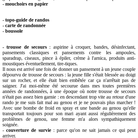
-
mouchoirs en papier
-
topo-guide de randos
-
carte de randonnée
-
boussole
- trousse de secours
: aspirine à croquer, bandes, désinfectant,
pansements classiques et pansements contre les ampoules,
sparadrap, ciseaux, pince à épiler, crème à l'arnica, produits anti-
moustiques éventuellement, tire-tiques.
Il nous est arrivé une fois de donner un pansement à un jeune couple
dépourvu de trousse de secours : la jeune fille s'était blessée au doigt
sur un rocher, et elle était bien embêtée car ça n'arrêtait pas de
saigner. J'ai moi-même été secourue dans mes toutes premières
années de randonnées, à une époque où notre trousse de secours
n'était pas assez bien garnie : en descendant trop vite au retour d'une
rando je me suis fait mal au genou et je ne pouvais plus marcher !
Avec
une bombe de froid en spray et une bande au genou
qu'elle
transportait toujours pour son mari ayant aussi régulièrement des
problèmes de genou, une femme m'a alors sympathiquement
soignée.
-
couverture de survie
: parce qu'on ne sait jamais ce qui peut
arriver.