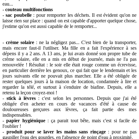
eau...
-
couteau multifonctions
-
sac poubelle
: pour remporter les déchets. Il est évident qu'on ne
laisse rien sur place : quand on est capable d'apporter quelque chose,
j'estime qu'on est aussi capable de le remporter...
-
crème solaire
: ne la négligez pas... C'est bien de la transporter,
mais encore faut-il l'utiliser. Ma fille en a fait l'expérience à ses
dépens il y a 2 ans. A 13 ans, je lui avais donné son propre tube de
crème solaire, elle en a mis en début de journée, mais ne l'a pas
renouvelée ! Résultat : le soir elle était rouge comme un écrevisse,
en particulier derrière les genoux, ce qui fait que le lendemain et les
jours suivants elle ne pouvait plus marcher. Elle a été obligée de
rester quelques jours à la maison de location, condamnée à lire et
regarder la télé, et surtout à s'enduire de biafine. Depuis, elle a
retenu la leçon croyez-moi !
-
stick à lèvres
: c'est selon les personnes. Depuis que j'ai été
obligée d'en acheter en cours de vacances d'été à cause de
douloureuses gerçures aux lèvres, ça fait partie des mes
indispensables.
-
papier hygiénique
: ça parait tout bête, mais c'est si facile de
l'oublier !
-
produit pour se laver les mains sans rinçage
: pour ne pas
gaspiller l'eau des gourdes, en l'absence de point d'eau à proximité.