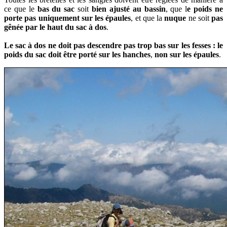
ce que le
bas du sac
soit
bien ajusté au bassin
, que l
e poids ne
porte pas uniquement sur les épaules
, et que la
nuque
ne soit
pas
gênée par le haut du sac à dos
.
L
e sac à dos ne doit pas descendre pas trop bas sur les fesses :
le
poids du sac doit être porté sur les hanches
,
non sur les épaules
.