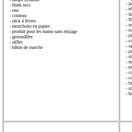
- j
- fruits secs
- t
- eau
- l
- couteau
- f
- stick à lèvres
- s
- mouchoirs en papier
- e
-
produit pour les mains sans rinçage
- p
- genouillère
- c
- sifflet
- s
- bâton de marche
- p
- s
- m
- t
- c
- c
- b
- s
- b