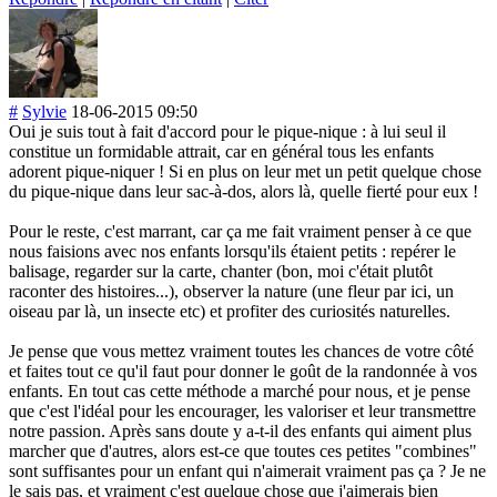
#
Sylvie
18-06-2015 09:50
Oui je suis tout à fait d'accord pour le pique-nique : à lui seul il
constitue un formidable attrait, car en général tous les enfants
adorent pique-niquer ! Si en plus on leur met un petit quelque chose
du pique-nique dans leur sac-à-dos, alors là, quelle fierté pour eux !
Pour le reste, c'est marrant, car ça me fait vraiment penser à ce que
nous faisions avec nos enfants lorsqu'ils étaient petits : repérer le
balisage, regarder sur la carte, chanter (bon, moi c'était plutôt
raconter des histoires...), observer la nature (une fleur par ici, un
oiseau par là, un insecte etc) et profiter des curiosités naturelles.
Je pense que vous mettez vraiment toutes les chances de votre côté
et faites tout ce qu'il faut pour donner le goût de la randonnée à vos
enfants. En tout cas cette méthode a marché pour nous, et je pense
que c'est l'idéal pour les encourager, les valoriser et leur transmettre
notre passion. Après sans doute y a-t-il des enfants qui aiment plus
marcher que d'autres, alors est-ce que toutes ces petites "combines"
sont suffisantes pour un enfant qui n'aimerait vraiment pas ça ? Je ne
le sais pas, et vraiment c'est quelque chose que j'aimerais bien