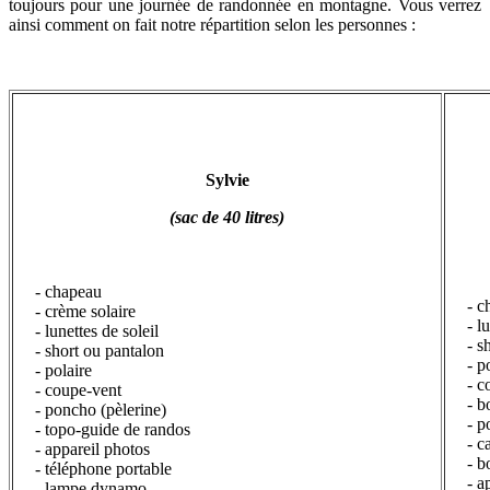
toujours pour une journée de randonnée en montagne. Vous verrez
ainsi comment on fait notre répartition selon les personnes :
Sylvie
(sac de 40 litres)
- chapeau
-
- crème solaire
- l
- lunettes de soleil
- s
- short ou pantalon
- p
- polaire
- c
- coupe-vent
- b
- poncho (pèlerine)
- p
- topo-guide de randos
- c
- appareil photos
- b
- téléphone portable
- a
- lampe dynamo