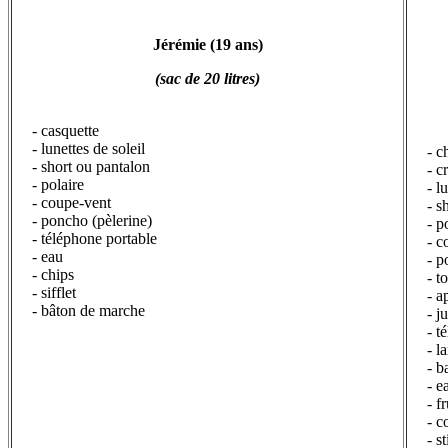
Jérémie (19 ans)
J
(sac de 20 litres)
- casquette
- lunettes de soleil
- c
- short ou pantalon
- c
- polaire
- l
- coupe-vent
- s
- poncho (pèlerine)
- p
- téléphone portable
- c
- eau
- p
- chips
- t
- sifflet
- a
- bâton de marche
- j
- t
- 
- b
- e
- f
- c
- s