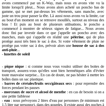
avons commencé par un K-Way, mais nous en avons vite vu la
limite lorsqu'il pleut... Nous avons alors acheté un poncho bas de
gamme, qui se met par-dessus les vêtements, sans manche, avec
juste un trou pour passer la tête. Là aussi nous avons vu la limite, car
au bout d'un moment on se retrouve mouillés, surtout au niveau des
bras ! Et puis au bout de plusieurs utilisations, le poncho a
commencé à montrer de sérieux signes de fatigue... Nous avons
donc fini par investir dans ce que j'appelle un poncho avec des
manches, mais qui s'appelle en réalité une
pèlerine
, qui de plus
protège aussi très bien le sac à dos. Si votre vêtement de pluie ne
protège pas votre sac à dos, prévoir alors une
housse de sac à dos
anti-pluie
...
-
lunettes de soleil
-
pique nique
: si comme nous vous voulez utiliser des boites de
transport, assurez-vous qu'elles sont bien hermétiques afin d'éviter
toute mauvaise surprise... En cas de doute, ne pas hésiter à mettre les
boîtes dans un sac plastique.
-
barres de céréales/fruits secs/gâteaux secs
: pour reprendre des
forces pendant les pauses
-
morceaux de sucre et alcool de menthe
: en cas de besoin si on a
une petite faiblesse
-
eau
: nous prévoyons 2 litres d'eau par personnes (le minimum est
1,5 litre par personne), dans des gourdes. Il existe aussi des poches à