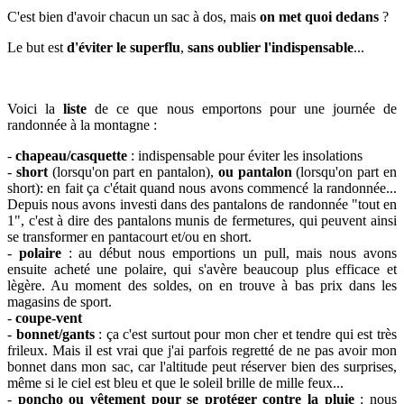
C'est bien d'avoir chacun un sac à dos, mais
on met quoi dedans
?
Le but est
d'éviter le
superflu
,
sans oublier l'indispensable
...
Voici la
liste
de ce que nous emportons pour une journée de
randonnée à la montagne :
-
chapeau/casquette
: indispensable pour éviter les insolations
-
short
(lorsqu'on part en pantalon),
ou pantalon
(lorsqu'on part en
short): en fait ça c'était quand nous avons commencé la randonnée...
Depuis nous avons investi dans des pantalons de randonnée "tout en
1", c'est à dire des pantalons munis de fermetures, qui peuvent ainsi
se transformer en pantacourt et/ou en short.
-
polaire
: au début nous emportions un pull, mais nous avons
ensuite acheté une polaire, qui s'avère beaucoup plus efficace et
lègère. Au moment des soldes, on en trouve à bas prix dans les
magasins de sport.
-
coupe-vent
-
bonnet/gants
: ça c'est surtout pour mon cher et tendre qui est très
frileux. Mais il est vrai que j'ai parfois regretté de ne pas avoir mon
bonnet dans mon sac, car l'altitude peut réserver bien des surprises,
même si le ciel est bleu et que le soleil brille de mille feux...
-
poncho ou vêtement pour se protéger contre la pluie
: nous