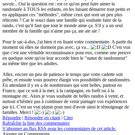
savoir... Oui la question est : est ce qu'on peut faire aimer la
randonnée à TOUS les enfants, en les faisant démarrer tout petits et
en appliquant ces "méthodes", même ceux qui sont un peu plus
réticents ? Car le souci dans une famille qui souhaite faire de la
rando, c'est qu'il faut que tout le monde aime ça. S'il y a un seul
membre de la famille qui n'aime pas ça, aie aie aie !
Pour le sac-à-dos, j'ai bien ri en lisant votre commentaire. A partir du
moment où elles ne dorment pas avec, ça va...
C'est vrai
que c'est une véritable reconnaissance pour eux, comme une preuve
en quelque sorte qu'on leur accorde bien le "statut de randonneur"
au même titre que les adultes.
Allez, encore un peu de patience le temps que votre cadette soit
prête, et ensuite vous pourrez élargir vos possibilités de randonnées.
En attendant il y en a de nombreuses qui sont belles, partout en
France, que ce soit à la mer, à la campagne, en forêt ou à la
montagne etc. Alors je vous souhaite de belles randos à venir, et
surtout n'hésitez pas à continuer de venir partager vos expériences
par ici. C'est un vrai plaisir pour moi d'avoir ainsi le témoignage de
familles. Merci !
Répondre
|
Répondre en citant
|
Citer
Rafraîchir la liste des commentaires
S’abonner au flux RSS pour les commentaires de cet article.
Ajouter un Commentaire