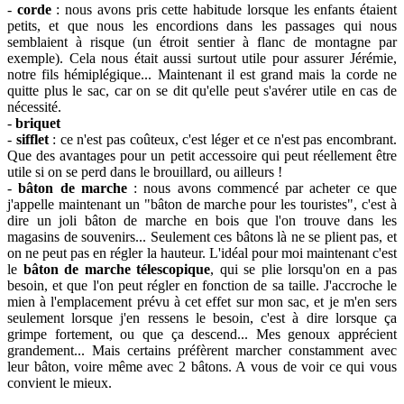
-
corde
: nous avons pris cette habitude lorsque les enfants étaient
petits, et que nous les encordions dans les passages qui nous
semblaient à risque (un étroit sentier à flanc de montagne par
exemple). Cela nous était aussi surtout utile pour assurer Jérémie,
notre fils hémiplégique... Maintenant il est grand mais la corde ne
quitte plus le sac, car on se dit qu'elle peut s'avérer utile en cas de
nécessité.
-
briquet
-
sifflet
: ce n'est pas coûteux, c'est léger et ce n'est pas encombrant.
Que des avantages pour un petit accessoire qui peut réellement être
utile si on se perd dans le brouillard, ou ailleurs !
-
bâton de marche
: nous avons commencé par acheter ce que
j'appelle maintenant un "bâton de marche pour les touristes", c'est à
dire un joli bâton de marche en bois que l'on trouve dans les
magasins de souvenirs... Seulement ces bâtons là ne se plient pas, et
on ne peut pas en régler la hauteur. L'idéal pour moi maintenant c'est
le
bâton de marche télescopique
, qui se plie lorsqu'on en a pas
besoin, et que l'on peut régler en fonction de sa taille. J'accroche le
mien à l'emplacement prévu à cet effet
sur mon sac, et je m'en sers
seulement lorsque j'en ressens le besoin, c'est à dire lorsque ça
grimpe fortement, ou que ça descend... Mes genoux apprécient
grandement... Mais certains préfèrent marcher constamment avec
leur bâton, voire même avec 2 bâtons. A vous de voir ce qui vous
convient le mieux.