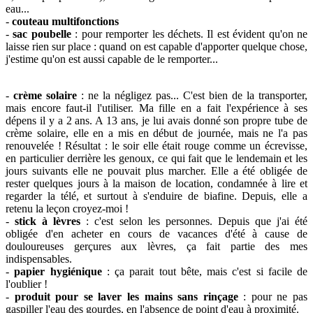
eau...
-
couteau multifonctions
-
sac poubelle
: pour remporter les déchets. Il est évident qu'on ne
laisse rien sur place : quand on est capable d'apporter quelque chose,
j'estime qu'on est aussi capable de le remporter...
-
crème solaire
: ne la négligez pas... C'est bien de la transporter,
mais encore faut-il l'utiliser. Ma fille en a fait l'expérience à ses
dépens il y a 2 ans. A 13 ans, je lui avais donné son propre tube de
crème solaire, elle en a mis en début de journée, mais ne l'a pas
renouvelée ! Résultat : le soir elle était rouge comme un écrevisse,
en particulier derrière les genoux, ce qui fait que le lendemain et les
jours suivants elle ne pouvait plus marcher. Elle a été obligée de
rester quelques jours à la maison de location, condamnée à lire et
regarder la télé, et surtout à s'enduire de biafine. Depuis, elle a
retenu la leçon croyez-moi !
-
stick à lèvres
: c'est selon les personnes. Depuis que j'ai été
obligée d'en acheter en cours de vacances d'été à cause de
douloureuses gerçures aux lèvres, ça fait partie des mes
indispensables.
-
papier hygiénique
: ça parait tout bête, mais c'est si facile de
l'oublier !
-
produit pour se laver les mains sans rinçage
: pour ne pas
gaspiller l'eau des gourdes, en l'absence de point d'eau à proximité.