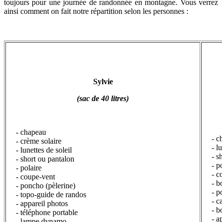
toujours pour une journée de randonnée en montagne. Vous verrez
ainsi comment on fait notre répartition selon les personnes :
Sylvie
(sac de 40 litres)
- chapeau
-
- crème solaire
- l
- lunettes de soleil
- s
- short ou pantalon
- p
- polaire
- c
- coupe-vent
- b
- poncho (pèlerine)
- p
- topo-guide de randos
- c
- appareil photos
- b
- téléphone portable
- a
- lampe dynamo