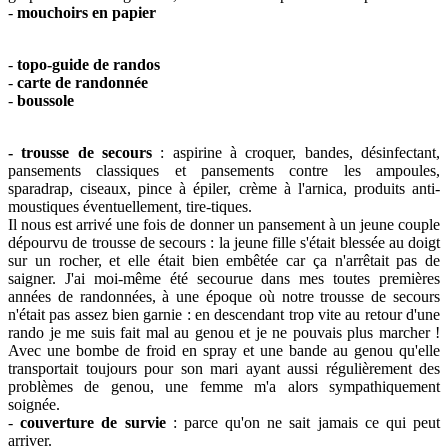
-
mouchoirs en papier
-
topo-guide de randos
-
carte de randonnée
-
boussole
- trousse de secours
: aspirine à croquer, bandes, désinfectant,
pansements classiques et pansements contre les ampoules,
sparadrap, ciseaux, pince à épiler, crème à l'arnica, produits anti-
moustiques éventuellement, tire-tiques.
Il nous est arrivé une fois de donner un pansement à un jeune couple
dépourvu de trousse de secours : la jeune fille s'était blessée au doigt
sur un rocher, et elle était bien embêtée car ça n'arrêtait pas de
saigner. J'ai moi-même été secourue dans mes toutes premières
années de randonnées, à une époque où notre trousse de secours
n'était pas assez bien garnie : en descendant trop vite au retour d'une
rando je me suis fait mal au genou et je ne pouvais plus marcher !
Avec
une bombe de froid en spray et une bande au genou
qu'elle
transportait toujours pour son mari ayant aussi régulièrement des
problèmes de genou, une femme m'a alors sympathiquement
soignée.
-
couverture de survie
: parce qu'on ne sait jamais ce qui peut
arriver.