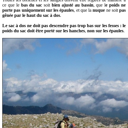
ce que le
bas du sac
soit
bien ajusté au bassin
, que l
e poids ne
porte pas uniquement sur les épaules
, et que la
nuque
ne soit
pas
gênée par le haut du sac à dos
.
L
e sac à dos ne doit pas descendre pas trop bas sur les fesses :
le
poids du sac doit être porté sur les hanches
,
non sur les épaules
.