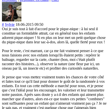
#
Sylvie
18-06-2015 09:50
Oui je suis tout à fait d'accord pour le pique-nique : à lui seul il
constitue un formidable attrait, car en général tous les enfants
adorent pique-niquer ! Si en plus on leur met un petit quelque chose
du pique-nique dans leur sac-à-dos, alors là, quelle fierté pour eux !
Pour le reste, c'est marrant, car ça me fait vraiment penser à ce que
nous faisions avec nos enfants lorsqu'ils étaient petits : repérer le
balisage, regarder sur la carte, chanter (bon, moi c'était plutôt
raconter des histoires...), observer la nature (une fleur par ici, un
oiseau par là, un insecte etc) et profiter des curiosités naturelles.
Je pense que vous mettez vraiment toutes les chances de votre côté
et faites tout ce qu'il faut pour donner le goût de la randonnée à vos
enfants. En tout cas cette méthode a marché pour nous, et je pense
que c'est l'idéal pour les encourager, les valoriser et leur transmettre
notre passion. Après sans doute y a-t-il des enfants qui aiment plus
marcher que d'autres, alors est-ce que toutes ces petites "combines"
sont suffisantes pour un enfant qui n'aimerait vraiment pas ça ? Je ne
le sais pas, et vraiment c'est quelque chose que j'aimerais bien