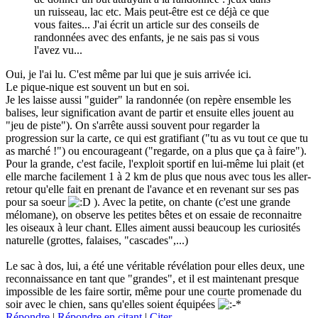
un ruisseau, lac etc. Mais peut-être est ce déjà ce que
vous faites... J'ai écrit un article sur des conseils de
randonnées avec des enfants, je ne sais pas si vous
l'avez vu...
Oui, je l'ai lu. C'est même par lui que je suis arrivée ici.
Le pique-nique est souvent un but en soi.
Je les laisse aussi "guider" la randonnée (on repère ensemble les
balises, leur signification avant de partir et ensuite elles jouent au
"jeu de piste"). On s'arrête aussi souvent pour regarder la
progression sur la carte, ce qui est gratifiant ("tu as vu tout ce que tu
as marché !") ou encourageant ("regarde, on a plus que ça à faire").
Pour la grande, c'est facile, l'exploit sportif en lui-même lui plait (et
elle marche facilement 1 à 2 km de plus que nous avec tous les aller-
retour qu'elle fait en prenant de l'avance et en revenant sur ses pas
pour sa soeur
). Avec la petite, on chante (c'est une grande
mélomane), on observe les petites bêtes et on essaie de reconnaitre
les oiseaux à leur chant. Elles aiment aussi beaucoup les curiosités
naturelle (grottes, falaises, "cascades",...)
Le sac à dos, lui, a été une véritable révélation pour elles deux, une
reconnaissance en tant que "grandes", et il est maintenant presque
impossible de les faire sortir, même pour une courte promenade du
soir avec le chien, sans qu'elles soient équipées
Répondre
|
Répondre en citant
|
Citer