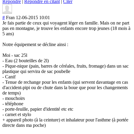
Répondre
|
Répondre en citant
|
Citer
#
Fran
12-06-2015 10:01
Je fais partie de ceux qui voyagent léger en famille. Mais on ne part
pas en montagne, je trouve les enfants encore trop jeunes (18 mois à
5 ans)
Notre équipement se décline ainsi :
Moi - sac 25l
- Eau (2 bouteilles de 2l)
- Pique-nique (pain, barres de céréales, fruits, fromage) dans un sac
plastique qui servira de sac poubelle
- Canif
- Tenue de rechange pour les enfants (qui servent davantage en cas
d'accident-pipi ou de chute dans la boue que pour les changements
de temps)
- mouchoirs
- téléphone
- porte-feuille, papier d'identité etc etc
- carnet et stylo
+ appareil photo (à la ceinture) et inhalateur pour l'asthme (à portée
directe dans ma poche)