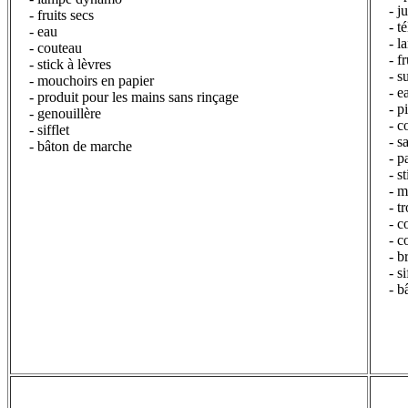
- j
- fruits secs
- t
- eau
- l
- couteau
- f
- stick à lèvres
- s
- mouchoirs en papier
- e
-
produit pour les mains sans rinçage
- p
- genouillère
- c
- sifflet
- s
- bâton de marche
- p
- s
- m
- t
- c
- c
- b
- s
- b