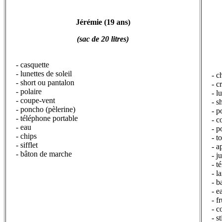
Jérémie (19 ans)
J
(sac de 20 litres)
- casquette
- lunettes de soleil
- c
- short ou pantalon
- c
- polaire
- l
- coupe-vent
- s
- poncho (pèlerine)
- p
- téléphone portable
- c
- eau
- p
- chips
- t
- sifflet
- a
- bâton de marche
- j
- t
- 
- b
- e
- f
- c
- s