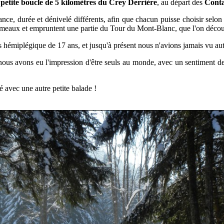
a
petite boucle de 5 kilomètres du Crey Derrière
, au départ des
Conta
tance, durée et dénivelé différents, afin que chacun puisse choisir sel
 hameaux et empruntent une partie du Tour du Mont-Blanc, que l'on déco
fils hémiplégique de 17 ans, et jusqu'à présent nous n'avions jamais vu au
ous avons eu l'impression d'être seuls au monde, avec un sentiment de li
é avec une autre petite balade !