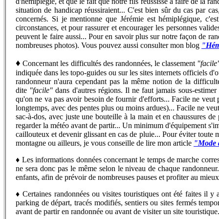
d'hémiplégie, et que le fait que notre fils réussisse à faire de la
situation de handicap réussiraient... C'est bien sûr du cas par ca
concernés. Si je mentionne que Jérémie est hémiplégique, c'est 
circonstances, et pour rassurer et encourager les personnes valide
peuvent le faire aussi...
Pour en savoir plus sur notre façon de rand
nombreuses photos). Vous pouvez aussi consulter mon blog
"Hémi
♦
Concernant les difficultés des randonnées, le classement
"facile
indiquée dans les topo-guides ou sur les sites internets officiels d
randonneur n'aura cependant pas la même notion de la difficu
dite
"facile"
dans d'autres régions. Il ne faut jamais sous-estime
qu'on ne va pas avoir besoin de fournir d'efforts... Facile ne veut 
longtemps, avec des pentes plus ou moins ardues)... Facile ne veut 
sac-à-dos, avec juste une bouteille à la main et en chaussures de 
regarder la météo avant de partir... Un minimum d'équipement s'imp
caillouteux et devenir glissant en cas de pluie... Pour éviter toute
montagne ou ailleurs, je vous conseille de lire mon article
"Mode d
♦
Les informations données concernant le temps de marche corr
ne sera donc pas le même selon le niveau de chaque randonneur...
enfants, afin de prévoir de nombreuses pauses et profiter au mieu
♦
C
ertaines randonnées ou visites touristiques ont été faites il
parking de départ, tracés modifiés, sentiers ou sites fermés tempo
avant de partir en randonnée ou avant de visiter un site touristique