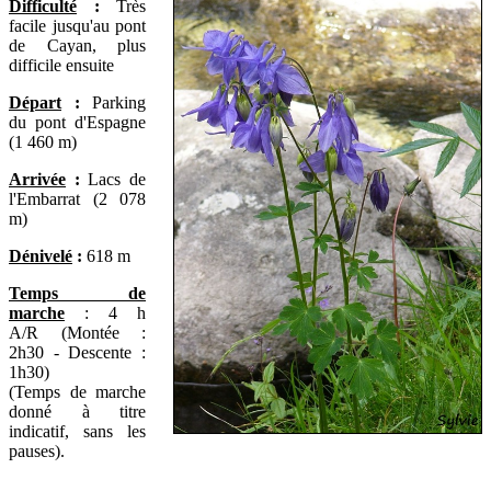
Difficulté
:
Très
f
acile jusqu'au pont
de Cayan, plus
difficile ensuite
Départ
:
Parking
du pont d'Espagne
(1 460 m)
Arrivée
:
Lacs de
l'Embarrat (2 078
m)
Dénivelé
:
618 m
Temps de
marche
: 4 h
A/R (Montée :
2h30 - Descente :
1h30)
(Temps de marche
donné à titre
indicatif, sans les
pauses).