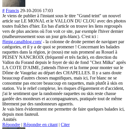
#
Francis
29-10-2016 17:03
Je viens de publier à l'instant sous le titre "Grand teint" un nouvel
article sur LE MONAL et le VALLON DU CLOU avec des photos
toutes fraîches d'hier. En bas d'article on trouve les liens regroupés
vers de plus anciens où l'on voit ce site, par exemple l'hiver dernier
(malheureusemen
t sous un jour gris-blanc). C'est ici :
f6mig.canalblog.com/
- la colonne de droite permet de naviguer par
catégories, et il y a de quoi se promener ! Concernant les balades
raquettes dans la région, je (nous) me suis promené au Rosuel à
PEISEY NANCROIX (fréquenté et très facile), en direction du
Vallon du Forand depuis le foyer de ski de fond "Chez Milka" après
LA COTE D'AIME, j'attends l'hiver et la forme pour monter sur le
Dôme de Vaugelaz au départ des CHAPELLES. Il y a sans doute
beaucoup d'autres choses magnifiques, mais ici, l'or blanc ne se
consomme pas encore beaucoup en raquettes, mais plutôt à skis en
station. Vu le relief complexe, les risques d'égarement et d'accident,
j'ai le sentiment que la randonnée raquettes ou skis reste chasse
gardée des moniteurs et accompagnateurs
, pratiquée tout de même
librement par des randonneurs aguerris.
Je vais bien évidemment me permettre de faire quelques balades ici,
depuis mon fauteuil.
Amitiés
Répondre
|
Répondre en citant
|
Citer