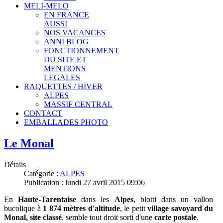
MELI-MELO
EN FRANCE
AUSSI
NOS VACANCES
ANNI BLOG
FONCTIONNEMENT
DU SITE ET
MENTIONS
LEGALES
RAQUETTES / HIVER
ALPES
MASSIF CENTRAL
CONTACT
EMBALLADES PHOTO
Le Monal
Détails
Catégorie :
ALPES
Publication : lundi 27 avril 2015 09:06
En
Haute-Tarentaise
dans les
Alpes
, b
lotti dans un vallon
bucolique à
1 874 mètres d'altitude
,
le petit
village savoyard du
Monal, site classé
,
semble tout droit sorti d'une
carte postale
.