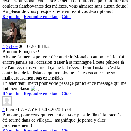
revenez au Monal, choisissez le début de l'automne pour profiter des
couleurs flamboyantes des mélèzes, vous aimerez sans aucun doute !
Au plaisir de vous presque suivre en lisant vos descriptions !
Répondre
|
Répondre en citant
|
Citer
#
Sylvie
06-10-2018 18:21
Bonjour Françoise !
Ah que j'aimerais pouvoir découvrir le Monal en automne ! Je n'ai
encore jamais eu l'occasion d'aller à la montagne à cette période-là
de l'année, mais vraiment ça me fait rêver... Pour l'instant c'est la
contrainte de la distance qui me bloque. Et les vacances ne sont
malheureusement pas extensibles !
En attendant, merci pour votre passage par ici et ce message qui me
fait bien plaisir
Répondre
|
Répondre en citant
|
Citer
#
Pierre LAHAYE
17-03-2020 15:01
Bonjour , pour ceux qui veulent en voie plus, le film " la trace " a
été tourné dans ce village.....mag
nifique, je pense y aller
prochainement !
Répondre
|
Répondre en citant
|
Citer