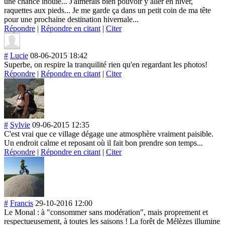
une chance inouïe... J'aimerais bien pouvoir y aller en hiver,
raquettes aux pieds... Je me garde ça dans un petit coin de ma tête
pour une prochaine destination hivernale...
Répondre
|
Répondre en citant
|
Citer
#
Lucie
08-06-2015 18:42
Superbe, on respire la tranquilité rien qu'en regardant les photos!
Répondre
|
Répondre en citant
|
Citer
#
Sylvie
09-06-2015 12:35
C'est vrai que ce village dégage une atmosphère vraiment paisible.
Un endroit calme et reposant où il fait bon prendre son temps...
Répondre
|
Répondre en citant
|
Citer
#
Francis
29-10-2016 12:00
Le Monal : à "consommer sans modération", mais proprement et
respectueusemen
t, à toutes les saisons ! La forêt de Mélèzes illumine