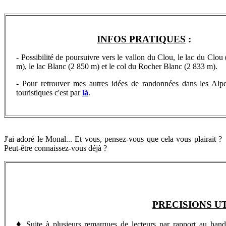
INFOS PRATIQUES
:
- Possibilité de poursuivre vers le vallon du Clou, le lac du Clou
m), le lac Blanc (2 850 m) et le col du Rocher Blanc (2 833 m).
- Pour retrouver
mes autres idées de randonnées dans les Alp
touristiques c'est par
là
.
J'ai adoré le Monal... Et vous, pensez-vous que cela vous plairait ?
Peut-être connaissez-vous déjà ?
PRECISIONS U
♦
Suite à plusieurs remarques de lecteurs par rapport au handica