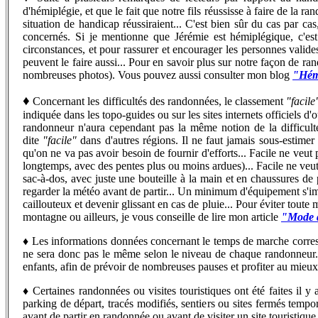
d'hémiplégie, et que le fait que notre fils réussisse à faire de la
situation de handicap réussiraient... C'est bien sûr du cas par ca
concernés. Si je mentionne que Jérémie est hémiplégique, c'est 
circonstances, et pour rassurer et encourager les personnes valide
peuvent le faire aussi...
Pour en savoir plus sur notre façon de rand
nombreuses photos). Vous pouvez aussi consulter mon blog
"Hémi
♦
Concernant les difficultés des randonnées, le classement
"facile
indiquée dans les topo-guides ou sur les sites internets officiels d
randonneur n'aura cependant pas la même notion de la difficu
dite
"facile"
dans d'autres régions. Il ne faut jamais sous-estime
qu'on ne va pas avoir besoin de fournir d'efforts... Facile ne veut 
longtemps, avec des pentes plus ou moins ardues)... Facile ne veut 
sac-à-dos, avec juste une bouteille à la main et en chaussures de 
regarder la météo avant de partir... Un minimum d'équipement s'imp
caillouteux et devenir glissant en cas de pluie... Pour éviter toute
montagne ou ailleurs, je vous conseille de lire mon article
"Mode d
♦
Les informations données concernant le temps de marche corr
ne sera donc pas le même selon le niveau de chaque randonneur...
enfants, afin de prévoir de nombreuses pauses et profiter au mieu
♦
C
ertaines randonnées ou visites touristiques ont été faites il
parking de départ, tracés modifiés, sentiers ou sites fermés tempo
avant de partir en randonnée ou avant de visiter un site touristique