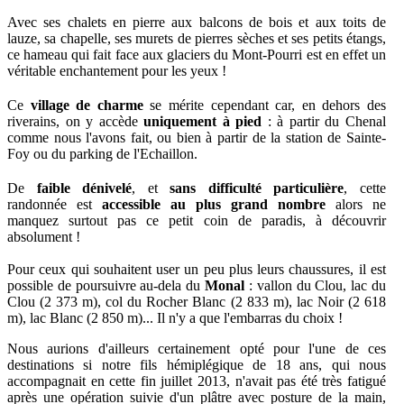
Avec ses chalets en pierre aux balcons de bois et aux toits de
lauze, sa chapelle, ses murets de pierres sèches et ses petits étangs,
ce hameau qui fait face aux glaciers du Mont-Pourri est en effet un
véritable enchantement pour les yeux !
Ce
village de charme
se mérite cependant car, en dehors des
riverains, on y accède
uniquement à pied
:
à partir du Chenal
comme nous l'avons fait, ou bien à partir de
la station de Sainte-
Foy ou du parking de l'Echaillon.
De
faible dénivelé
, et
sans difficulté particulière
, cette
randonnée
est
accessible au plus grand nombre
alors ne
manquez surtout pas ce petit
coin de paradis
,
à découvrir
absolument
!
Pour ceux qui souhaitent user un peu plus leurs chaussures, il est
possible de poursuivre au-dela du
Monal
: vallon du Clou, lac du
Clou (2 373 m), col du Rocher Blanc (2 833 m), lac Noir (2 618
m), lac Blanc (2 850 m)... Il n'y a que l'embarras du choix !
Nous aurions d'ailleurs certainement opté pour l'une de ces
destinations si
notre fils hémiplégique de 18 ans, qui nous
accompagnait en cette fin juillet 2013,
n'avait pas été très fatigué
après une opération suivie d'un plâtre avec posture de la main,