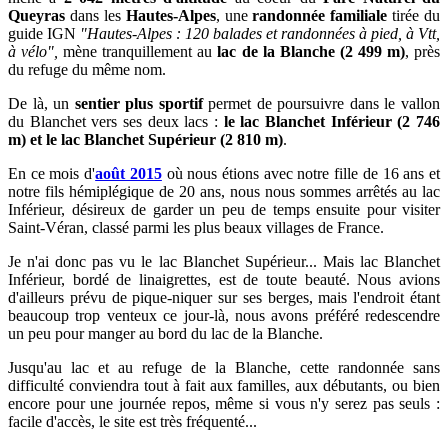
Queyras
dans les
Hautes-Alpes
, une
randonnée familiale
tirée du
guide IGN
"Hautes-Alpes : 120 balades et randonnées à pied, à Vtt,
à vélo",
mène tranquillement au
lac de la Blanche (2 499 m)
, près
du refuge du même nom.
De là, un
sentier
plus sportif
permet de poursuivre dans le vallon
du Blanchet vers ses deux lacs :
le lac Blanchet Inférieur (2 746
m) et le lac Blanchet Supérieur (2 810 m)
.
En ce mois d'
août 2015
où nous étions avec notre fille de 16 ans et
notre fils hémiplégique de 20 ans, nous nous sommes arrêtés au lac
Inférieur, désireux de garder un peu de temps ensuite pour visiter
Saint-Véran, classé parmi les plus beaux villages de France.
Je n'ai donc pas vu le lac Blanchet Supérieur... Mais lac Blanchet
Inférieur, bordé de linaigrettes, est de toute beauté. Nous avions
d'ailleurs prévu de pique-niquer sur ses berges, mais l'endroit étant
beaucoup trop venteux ce jour-là, nous avons préféré redescendre
un peu pour manger au bord du lac de la Blanche.
Jusqu'au lac et au refuge de la Blanche, cette randonnée
sans
difficulté
conviendra tout à fait aux familles, aux débutants, ou bien
encore pour une journée repos, même si vous n'y serez pas seuls :
facile d'accès, le site est très fréquenté...