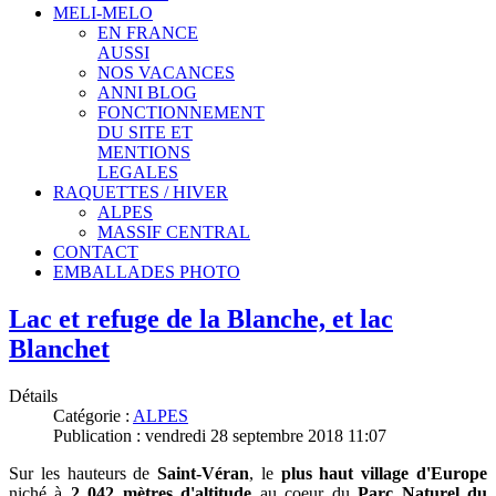
MELI-MELO
EN FRANCE
AUSSI
NOS VACANCES
ANNI BLOG
FONCTIONNEMENT
DU SITE ET
MENTIONS
LEGALES
RAQUETTES / HIVER
ALPES
MASSIF CENTRAL
CONTACT
EMBALLADES PHOTO
Lac et refuge de la Blanche, et lac
Blanchet
Détails
Catégorie :
ALPES
Publication : vendredi 28 septembre 2018 11:07
Sur les hauteurs de
Saint-Véran
, le
plus haut village d'Europe
niché à
2 042 mètres d'altitude
au coeur du
Parc Naturel du