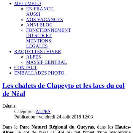
MELI-MELO
EN FRANCE
AUSSI
NOS VACANCES
ANNI BLOG
FONCTIONNEMENT
DU SITE ET
MENTIONS
LEGALES
RAQUETTES / HIVER
ALPES
MASSIF CENTRAL
CONTACT
EMBALLADES PHOTO
Les chalets de Clapeyto et les lacs du col
de Néal
Détails
Catégorie :
ALPES
Publication : vendredi 24 août 2018 12:03
Dans le
Parc Naturel Régional du Queyras
,
dans les
Hautes-
Alpes
, le col de Néal (2 509 m) fait l'objet d'une magnifique