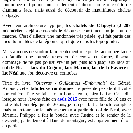
randonnée qui permet non seulement d'admirer toute une série de
charmants lacs, mais aussi de découvrir de magnifiques chalets
d'alpage.
Avec leur architecture typique, les
chalets de Clapeyto (2 207
m)
méritent déjà à eux-seuls le détour et constituent un joli but de
marche. C'est d'ailleurs une randonnée très prisée, qui fait partie des
incontournables de la région et qui figure dans les topo-guides.
Mais à moins de vouloir faire seulement une petite randonnée facile
en famille, une journée repos ou de remise en forme, il serait
dommage de ne pas poursuivre un peu plus loin jusqu'aux lacs du
col de Néal :
lacs du Cogour
,
lacs Marion
,
lac de la Favière
et
lac Néal
que l'on découvre en contrebas.
Tirée du livre
"Queyras - Guillestrois -Embrunais"
de Gérard
Arnaud, cette
fabuleuse randonnée
ne présente pas de difficulté
particulière. Elle se fait sur un bon chemin, bien balisé. Cela dit,
lorsque nous l'avons faite en
août 2015
avec notre fille de 16 ans et
notre fils hémiplégique de 20 ans,
je n'ai pas fait la boucle complète
mais un retour par le même chemin à partir du col de Néal, avec
Jérémie. Philippe a fait la boucle avec Justine et le sentier de la
descente, partiellement à flanc de montagne, est apparemment étroit
en partie...