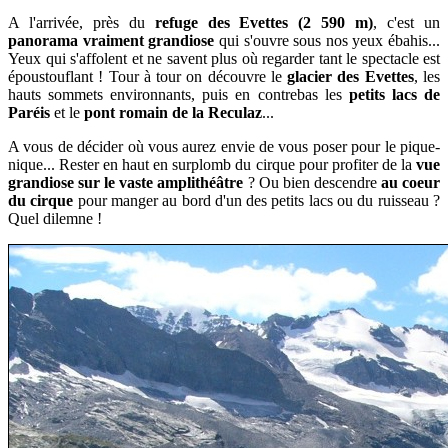
A l'arrivée, près du
refuge des Evettes (2 590 m)
, c'est
un
panorama vraiment grandiose
qui s'ouvre sous nos yeux ébahis...
Yeux qui
s'affolent et ne savent plus où regarder tant le spectacle est
époustouflant
! Tour à tour on découvre le
glacier des Evettes
, les
hauts sommets environnants, puis en contrebas les
petits lacs de
Paréis
et
le
pont romain de la Reculaz
..
.
A vous de décider où vous aurez envie de vous poser pour le pique-
nique... Rester en haut en surplomb du cirque pour profiter de la
vue
grandiose sur le vaste amplithéâtre
? Ou bien descendre
au coeur
du cirque
pour manger au bord d'un des petits lacs ou du ruisseau ?
Quel dilemne !