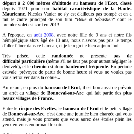
départ à 2 000 mètres d'altitude
au
hameau de l'Ecot
,
classé
depuis 1971 pour son
habitat caractéristique de la Haute-
Maurienne
. Nicolas Vanier ne s'y est d'ailleurs pas trompé et en a
fait le cadre principal de son film
"Belle et Sébastien"
dont le
premier volet est sorti en 2013...
A l'époque, en
août 2008
, avec notre fille de 9 ans et notre fils
hémiplégique alors âgé de 13 ans, nous n'avons pas pris le temps
d'aller flâner dans ce hameau, et je le regrette bien aujourd'hui...
Très prisée, cette
randonnée
ne présente
pas de
difficulté
particulière
(même s'il ne faut pas pour autant négliger le
dénivelé)
,
et le
chemin
est donc
hautement fréquenté
. En période
estivale, prévoyez de partir de bonne heure si vous ne voulez pas
vous retrouver dans la cohue...
Au retour, en plus du
hameau de l'Ecot
, il est bon aussi de prévoir
un arrêt au village de
Bonneval-sur-Arc
, qui fait partie des
plus
beaux villages de France
...
Entre le
cirque des Evettes
, le
hameau de l'Ecot
et le petit village
de
Bonneval-sur-Arc
, c'est donc une journée bien chargée qui vous
attend, mais je vous promets que vous aurez des étoiles plein les
yeux en vous endormant le soir...