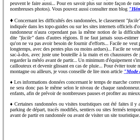
peuvent le faire aussi...
Pour en savoir plus sur notre façon de rand
nombreuses photos). Vous pouvez aussi consulter mon blog
"Hémi
♦
Concernant les difficultés des randonnées, le classement
"facile
indiquée dans les topo-guides ou sur les sites internets officiels d
randonneur n'aura cependant pas la même notion de la difficu
dite
"facile"
dans d'autres régions. Il ne faut jamais sous-estime
qu'on ne va pas avoir besoin de fournir d'efforts... Facile ne veut 
longtemps, avec des pentes plus ou moins ardues)... Facile ne veut 
sac-à-dos, avec juste une bouteille à la main et en chaussures de 
regarder la météo avant de partir... Un minimum d'équipement s'imp
caillouteux et devenir glissant en cas de pluie... Pour éviter toute
montagne ou ailleurs, je vous conseille de lire mon article
"Mode d
♦
Les informations données concernant le temps de marche corr
ne sera donc pas le même selon le niveau de chaque randonneur...
enfants, afin de prévoir de nombreuses pauses et profiter au mieu
♦
C
ertaines randonnées ou visites touristiques ont été faites il
parking de départ, tracés modifiés, sentiers ou sites fermés tempo
avant de partir en randonnée ou avant de visiter un site touristique