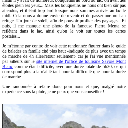
matin il y avait de nombreux bouquetins au bord du lac, on avait des
étoiles plein les yeux... Mais
les bouquetins ne nous ont bien sûr pas
attendus, et
il était trop tard lorsque nous sommes arrivés au lac le
midi. Cela nous a donné envie de revenir et de passer une nuit au
refuge. Un jour de soleil, afin de pouvoir profiter des paysages...
Et
puis, il me manque une photo de la fameuse Pierra Menta se
reflétant dans le lac, ainsi qu'on le voit sur toutes les cartes
postales...
Je m'étonne par contre de voir cette randonnée figurer dans le guide
de balades en famille cité plus haut -indiquée de plus avec un temps
de marche de 4h aller/retour seulement- car je l'ai vue mentionnée
par ailleurs sur le
site internet de l'office de tourisme Savoie Mont
Blanc
comme étant difficile, avec une durée totale de 5h30, ce qui
correspond plus à la réalité tant pour la difficulté que pour la durée
de marche.
Une randonnée à refaire donc pour nous et que, malgré notre
expérience sous la pluie, je ne peux que vous conseiller !