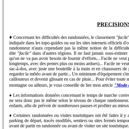
PRECISION
♦
Concernant les difficultés des randonnées, le classement
"facile
indiquée dans les topo-guides ou sur les sites internets officiels d
randonneur n'aura cependant pas la même notion de la difficu
dite
"facile"
dans d'autres régions. Il ne faut jamais sous-estime
qu'on ne va pas avoir besoin de fournir d'efforts... Facile ne veut 
longtemps, avec des pentes plus ou moins ardues)... Facile ne veut 
sac-à-dos, avec juste une bouteille à la main et en chaussures de 
regarder la météo avant de partir... Un minimum d'équipement s'imp
caillouteux et devenir glissant en cas de pluie... Pour éviter toute
montagne ou ailleurs, je vous conseille de lire mon article
"Mode d
♦
Les informations données concernant le temps de marche corr
ne sera donc pas le même selon le niveau de chaque randonneur...
enfants, afin de prévoir de nombreuses pauses et profiter au mieu
♦
C
ertaines randonnées ou visites touristiques ont été faites il
parking de départ, tracés modifiés, sentiers ou sites fermés tempo
avant de partir en randonnée ou avant de visiter un site touristique