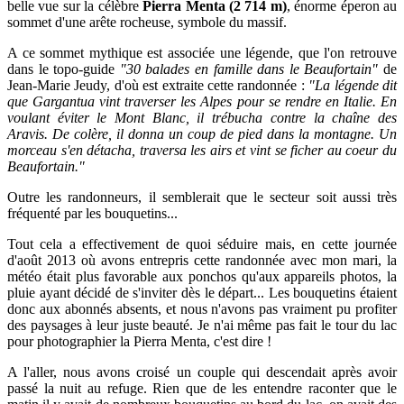
belle vue sur la célèbre
Pierra Menta (2 714 m)
, énorme éperon au
sommet d'une arête rocheuse, symbole du massif.
A ce sommet mythique est associée une légende, que l'on retrouve
dans le topo-guide
"30 balades en famille dans le Beaufortain"
de
Jean-Marie Jeudy, d'où est extraite cette randonnée :
"La légende dit
que Gargantua vint traverser les Alpes pour se rendre en Italie. En
voulant éviter le Mont Blanc, il trébucha contre la chaîne des
Aravis. De colère, il donna un coup de pied dans la montagne. Un
morceau s'en détacha, traversa les airs et vint se ficher au coeur du
Beaufortain."
Outre les randonneurs, il semblerait que le secteur soit aussi très
fréquenté par les
bouquetins
...
Tout cela a effectivement de quoi séduire mais,
en cette journée
d'août 2013 où avons entrepris cette randonnée avec mon mari, la
météo était plus favorable aux ponchos qu'aux appareils photos, la
pluie ayant décidé de s'inviter dès le départ... Les bouquetins étaient
donc aux abonnés absents, et nous n'avons pas vraiment pu profiter
des paysages
à leur juste beauté. Je n'ai même pas fait le tour du lac
pour photographier la Pierra Menta, c'est dire !
A l'aller, nous avons croisé un couple qui descendait après avoir
passé la nuit au refuge. Rien que de les entendre raconter que le