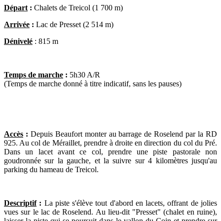
Départ
:
Chalets de Treicol (1 700 m)
Arrivée
:
Lac de Presset (2 514 m)
Dénivelé
:
815 m
Temps de marche
:
5h30 A/R
(Temps de marche donné à titre indicatif, sans les pauses)
Accès
:
Depuis Beaufort monter au barrage de Roselend par la RD
925. Au col de Méraillet, prendre à droite en direction du col du Pré.
Dans un lacet avant ce col, prendre une piste pastorale non
goudronnée sur la gauche, et la suivre sur 4 kilomètres jusqu'au
parking du hameau de Treicol.
Descriptif
:
La piste s'élève tout d'abord en lacets, offrant de jolies
vues sur le lac de Roselend. Au lieu-dit "Presset" (chalet en ruine),
laisser la piste qui se poursuit dans le vallon du Coin et prendre sur