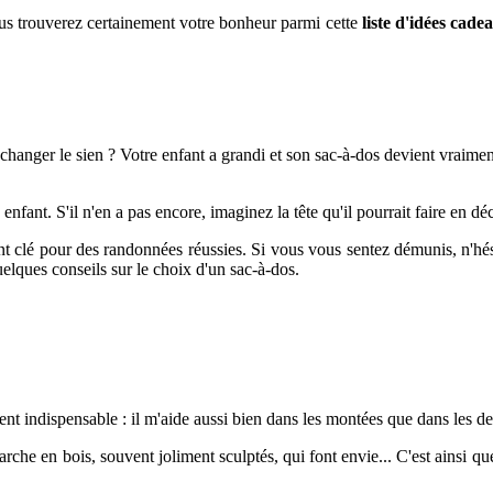
us trouverez certainement votre bonheur parmi cette
liste d'idées cade
hanger le sien ? Votre enfant a grandi et son sac-à-dos devient vraiment
e enfant. S'il n'en a pas encore, imaginez la tête qu'il pourrait faire en 
nt clé pour des randonnées réussies. Si vous vous sentez démunis, n'hésit
uelques conseils sur le choix d'un sac-à-dos.
ent indispensable : il m'aide aussi bien dans les montées que dans les 
e en bois, souvent joliment sculptés, qui font envie... C'est ainsi que n