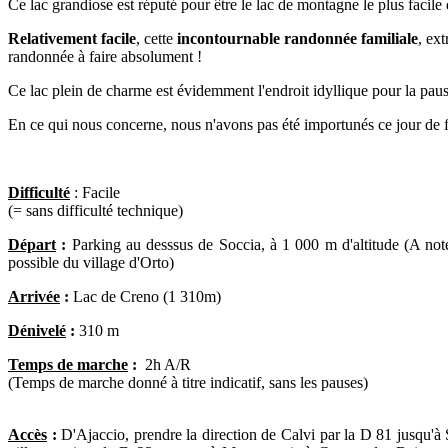
Ce lac grandiose est réputé pour être le lac de montagne le plus facile d
Relativement facile
, cette
incontournable randonnée familiale
, ext
randonnée à faire absolument !
Ce lac plein de charme est évidemment l'endroit idyllique pour la paus
En ce qui nous concerne, nous n'avons pas été importunés ce jour de 
Difficulté
:
Facile
(= sans difficulté technique)
Départ
:
Parking au desssus de Soccia, à 1 000 m d'altitude
(A not
possible du village d'Orto)
Arrivée
:
Lac de Creno (1 310m)
Dénivelé
:
310
m
Temps de marche
:
2h A/R
(Temps de marche donné à titre indicatif, sans les pauses)
Accès
:
D'Ajaccio, prendre la direction de Calvi par la D 81 jusqu'à 