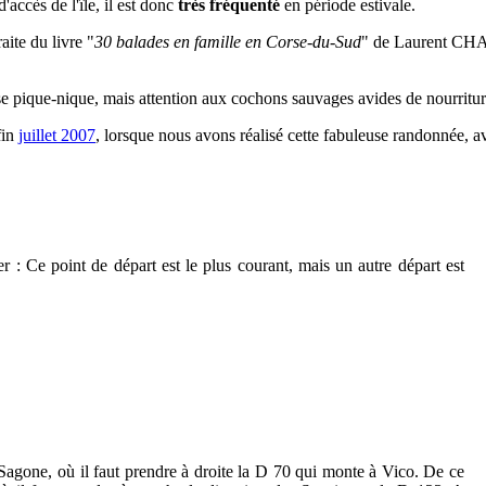
'accès de l'île, il est donc
très fréquenté
en période estivale.
raite du livre "
30 balades en famille en Corse-du-Sud
" de Laurent CHAB
e pique-nique, mais attention aux cochons sauvages avides de nourriture,
fin
juillet 2007
, lorsque nous avons réalisé c
ette fabuleuse randonnée
, a
er : Ce point de départ est le plus courant, mais un autre départ est
Sagone, où il faut prendre à droite la D 70 qui monte à Vico. De ce