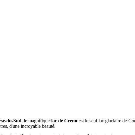
se-du-Sud
, l
e
magnifique
lac de Creno
est le seul lac glaciaire de Co
utres, d'une incroyable beauté.