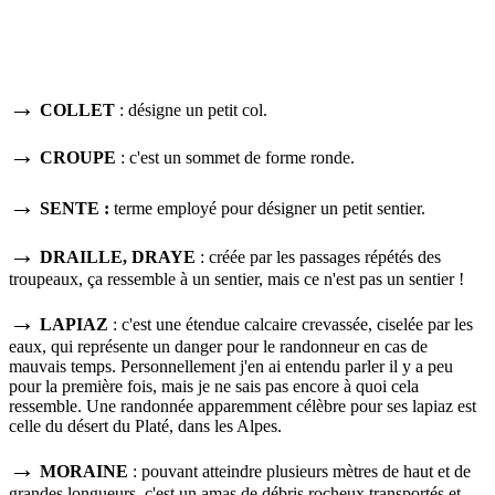
→
COLLET
: désigne un petit col.
→
CROUPE
: c'est un sommet de forme ronde.
→
SENTE
:
terme employé pour désigner un
petit sentier.
→
DRAILLE, DRAYE
:
créée par les passages répétés des
troupeaux,
ça ressemble à un sentier, mais ce n'est pas un sentier !
→
LAPIAZ
: c'est une étendue calcaire crevassée, ciselée par les
eaux, qui représente un danger pour le randonneur en cas de
mauvais temps. Personnellement j'en ai entendu parler il y a peu
pour la première fois, mais je ne sais pas encore à quoi cela
ressemble. Une randonnée apparemment célèbre pour ses lapiaz est
celle du désert du Platé, dans les Alpes.
→
MORAINE
: pouvant atteindre p
lusieurs mètres de haut et de
grandes longueurs,
c'est un amas de débris rocheux transportés et